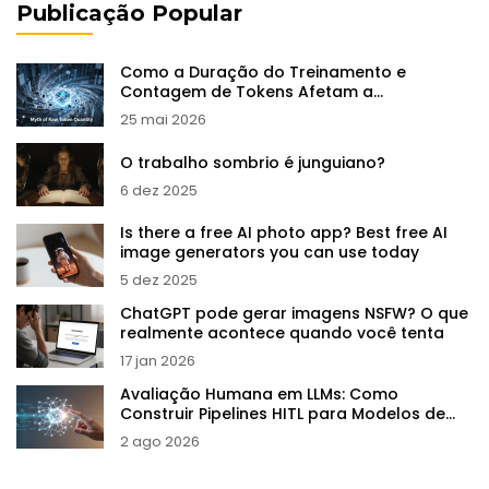
Publicação Popular
Como a Duração do Treinamento e
Contagem de Tokens Afetam a
Generalização de LLMs
25 mai 2026
O trabalho sombrio é junguiano?
6 dez 2025
Is there a free AI photo app? Best free AI
image generators you can use today
5 dez 2025
ChatGPT pode gerar imagens NSFW? O que
realmente acontece quando você tenta
17 jan 2026
Avaliação Humana em LLMs: Como
Construir Pipelines HITL para Modelos de
Linguagem
2 ago 2026