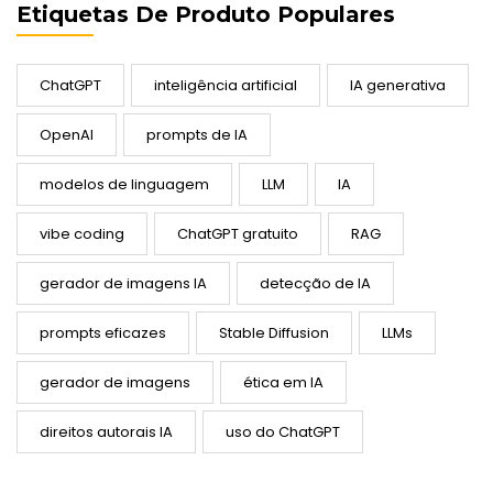
Etiquetas De Produto Populares
ChatGPT
inteligência artificial
IA generativa
OpenAI
prompts de IA
modelos de linguagem
LLM
IA
vibe coding
ChatGPT gratuito
RAG
gerador de imagens IA
detecção de IA
prompts eficazes
Stable Diffusion
LLMs
gerador de imagens
ética em IA
direitos autorais IA
uso do ChatGPT