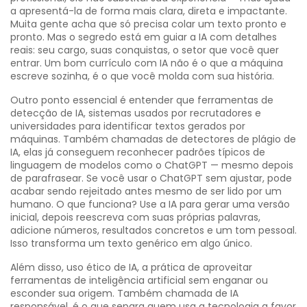
a apresentá-la de forma mais clara, direta e impactante.
Muita gente acha que só precisa colar um texto pronto e
pronto. Mas o segredo está em guiar a IA com detalhes
reais: seu cargo, suas conquistas, o setor que você quer
entrar. Um bom currículo com IA não é o que a máquina
escreve sozinha, é o que você molda com sua história.
Outro ponto essencial é entender que
ferramentas de
detecção de IA
,
sistemas usados por recrutadores e
universidades para identificar textos gerados por
máquinas
. Também chamadas de
detectores de plágio de
IA
, elas já conseguem reconhecer padrões típicos de
linguagem de modelos como o ChatGPT — mesmo depois
de parafrasear.
Se você usar o ChatGPT sem ajustar, pode
acabar sendo rejeitado antes mesmo de ser lido por um
humano. O que funciona? Use a IA para gerar uma versão
inicial, depois reescreva com suas próprias palavras,
adicione números, resultados concretos e um tom pessoal.
Isso transforma um texto genérico em algo único.
Além disso,
uso ético de IA
,
a prática de aproveitar
ferramentas de inteligência artificial sem enganar ou
esconder sua origem
. Também chamada de
IA
responsável
, é o que separa quem usa a tecnologia a favor