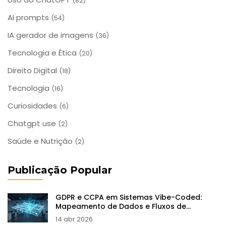
(82)
AI prompts
(54)
IA gerador de imagens
(36)
Tecnologia e Ética
(20)
Direito Digital
(18)
Tecnologia
(16)
Curiosidades
(6)
Chatgpt use
(2)
Saúde e Nutrição
(2)
Publicação Popular
GDPR e CCPA em Sistemas Vibe-Coded:
Mapeamento de Dados e Fluxos de
Consentimento
14 abr 2026