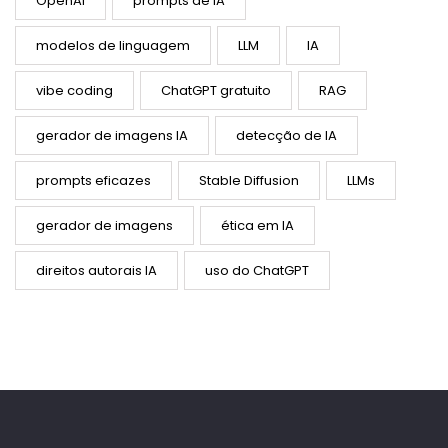
OpenAI
prompts de IA
modelos de linguagem
LLM
IA
vibe coding
ChatGPT gratuito
RAG
gerador de imagens IA
detecção de IA
prompts eficazes
Stable Diffusion
LLMs
gerador de imagens
ética em IA
direitos autorais IA
uso do ChatGPT