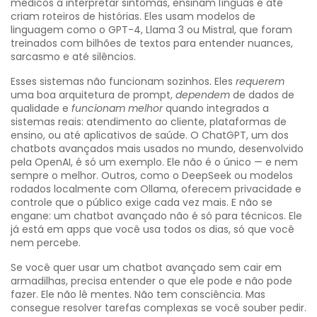
médicos a interpretar sintomas, ensinam línguas e até
criam roteiros de histórias. Eles usam modelos de
linguagem como o GPT-4, Llama 3 ou Mistral, que foram
treinados com bilhões de textos para entender nuances,
sarcasmo e até silêncios.
Esses sistemas não funcionam sozinhos. Eles
requerem
uma boa arquitetura de prompt,
dependem
de dados de
qualidade e
funcionam melhor
quando integrados a
sistemas reais: atendimento ao cliente, plataformas de
ensino, ou até aplicativos de saúde. O
ChatGPT
,
um dos
chatbots avançados mais usados no mundo, desenvolvido
pela OpenAI
, é só um exemplo. Ele não é o único — e nem
sempre o melhor. Outros, como o DeepSeek ou modelos
rodados localmente com Ollama, oferecem privacidade e
controle que o público exige cada vez mais. E não se
engane: um chatbot avançado não é só para técnicos. Ele
já está em apps que você usa todos os dias, só que você
nem percebe.
Se você quer usar um chatbot avançado sem cair em
armadilhas, precisa entender o que ele pode e não pode
fazer. Ele não lê mentes. Não tem consciência. Mas
consegue resolver tarefas complexas se você souber pedir.