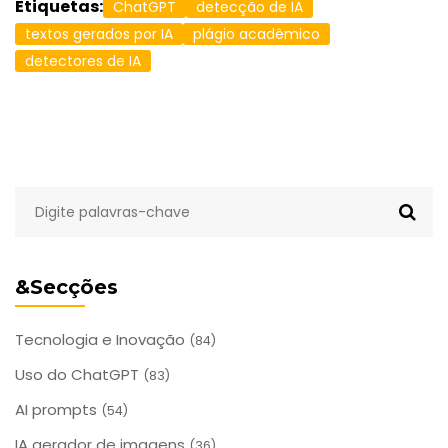
Etiquetas:
ChatGPT
detecção de IA
textos gerados por IA
plágio acadêmico
detectores de IA
&Secções
Tecnologia e Inovação
(84)
Uso do ChatGPT
(83)
AI prompts
(54)
IA gerador de imagens
(36)