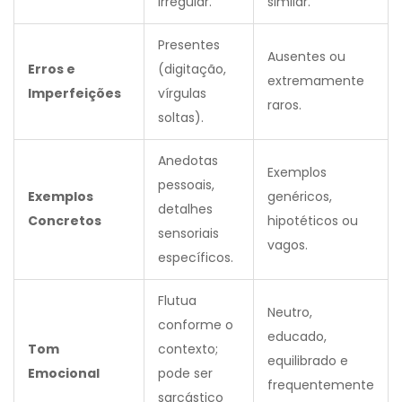
irregular.
similar.
Presentes
Ausentes ou
Erros e
(digitação,
extremamente
Imperfeições
vírgulas
raros.
soltas).
Anedotas
Exemplos
pessoais,
Exemplos
genéricos,
detalhes
Concretos
hipotéticos ou
sensoriais
vagos.
específicos.
Flutua
Neutro,
conforme o
educado,
Tom
contexto;
equilibrado e
Emocional
pode ser
frequentemente
sarcástico