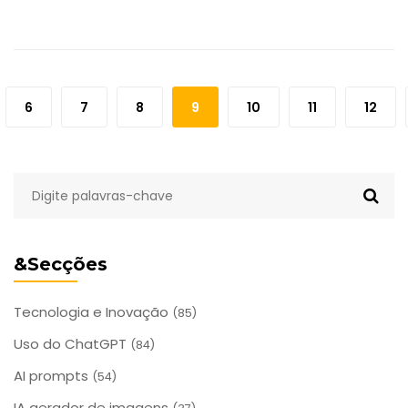
6
7
8
9
10
11
12
&Secções
Tecnologia e Inovação
(85)
Uso do ChatGPT
(84)
AI prompts
(54)
IA gerador de imagens