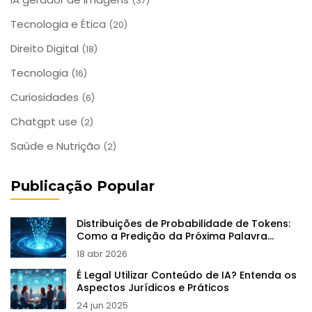
(37)
Tecnologia e Ética
(20)
Direito Digital
(18)
Tecnologia
(16)
Curiosidades
(6)
Chatgpt use
(2)
Saúde e Nutrição
(2)
Publicação Popular
Distribuições de Probabilidade de Tokens:
Como a Predição da Próxima Palavra
Funciona nos LLMs
18 abr 2026
É Legal Utilizar Conteúdo de IA? Entenda os
Aspectos Jurídicos e Práticos
24 jun 2025