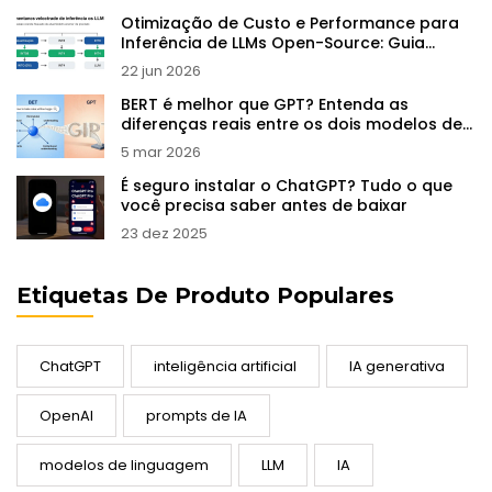
Otimização de Custo e Performance para
Inferência de LLMs Open-Source: Guia
Prático
22 jun 2026
BERT é melhor que GPT? Entenda as
diferenças reais entre os dois modelos de
IA
5 mar 2026
É seguro instalar o ChatGPT? Tudo o que
você precisa saber antes de baixar
23 dez 2025
Etiquetas De Produto Populares
ChatGPT
inteligência artificial
IA generativa
OpenAI
prompts de IA
modelos de linguagem
LLM
IA