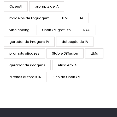
OpenAI
prompts de IA
modelos de linguagem
LLM
IA
vibe coding
ChatGPT gratuito
RAG
gerador de imagens IA
detecção de IA
prompts eficazes
Stable Diffusion
LLMs
gerador de imagens
ética em IA
direitos autorais IA
uso do ChatGPT