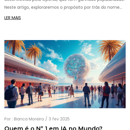
Neste artigo, exploraremos o propósito por trás do nome
'ChatGPT', além de compartilhar dicas práticas sobre
LER MAIS
como usá-lo em seu dia a dia. Descubra como ele pode
facilitar tarefas cotidianas e melhorar a interação com
tecnologia.
Por :
Bianca Moreira
3 fev 2025
Quem é o Nº 1 em IA no Mundo?