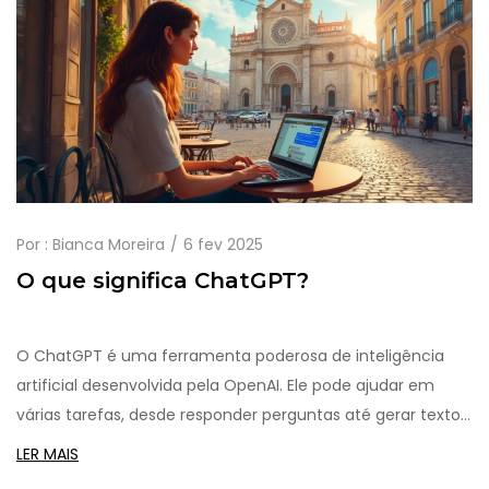
humanidade sem criar desigualdades. Suas perspectivas
oferecem uma visão intrigante sobre o papel crucial da IA
nos próximos anos.
Por :
Bianca Moreira
6 fev 2025
O que significa ChatGPT?
O ChatGPT é uma ferramenta poderosa de inteligência
artificial desenvolvida pela OpenAI. Ele pode ajudar em
várias tarefas, desde responder perguntas até gerar texto
criativo. Entender como usá-lo pode transformar a forma
LER MAIS
como lidamos com informação no dia a dia. É acessível,