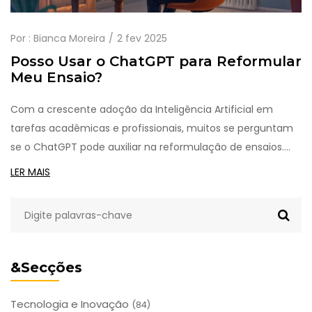
Por :
Bianca Moreira
2 fev 2025
Posso Usar o ChatGPT para Reformular
Meu Ensaio?
Com a crescente adoção da Inteligência Artificial em
tarefas acadêmicas e profissionais, muitos se perguntam
se o ChatGPT pode auxiliar na reformulação de ensaios.
Este artigo explora como essa ferramenta pode ajudar a
LER MAIS
aprimorar a clareza e o estilo textual, mantendo a essência
do conteúdo original. Além disso, abordamos dicas práticas
para maximizar o uso responsável dessa tecnologia. Se
você deseja melhorar seu texto e ao mesmo tempo
garantir autenticidade, este guia é essencial.
&Secções
Tecnologia e Inovação
(84)