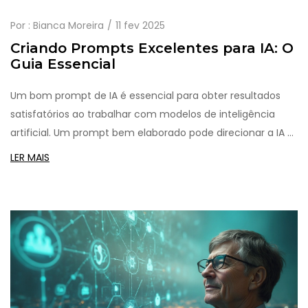
Por :
Bianca Moreira
11 fev 2025
Criando Prompts Excelentes para IA: O
Guia Essencial
Um bom prompt de IA é essencial para obter resultados
satisfatórios ao trabalhar com modelos de inteligência
artificial. Um prompt bem elaborado pode direcionar a IA a
responder de forma mais relevante e precisa. Este artigo
LER MAIS
explora dicas e práticas recomendadas para criar prompts
eficazes, garantindo que suas interações com IA sejam
produtivas e eficientes.