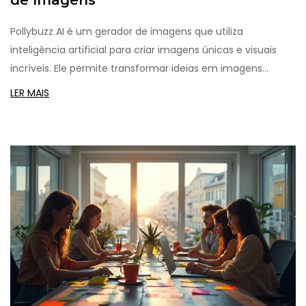
de Imagens
Pollybuzz AI é um gerador de imagens que utiliza
inteligência artificial para criar imagens únicas e visuais
incríveis. Ele permite transformar ideias em imagens
realistas e detalhadas com apenas alguns cliques. Neste
LER MAIS
artigo, descubra como Pollybuzz AI está mudando o
mundo do design gráfico e quais são as dicas para
aproveitar ao máximo essa ferramenta poderosa. Prepare-
se para explorar um novo mundo de possibilidades
criativas com Pollybuzz AI.