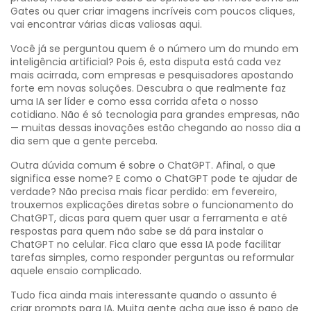
Gates ou quer criar imagens incríveis com poucos cliques,
vai encontrar várias dicas valiosas aqui.
Você já se perguntou quem é o número um do mundo em
inteligência artificial? Pois é, esta disputa está cada vez
mais acirrada, com empresas e pesquisadores apostando
forte em novas soluções. Descubra o que realmente faz
uma IA ser líder e como essa corrida afeta o nosso
cotidiano. Não é só tecnologia para grandes empresas, não
— muitas dessas inovações estão chegando ao nosso dia a
dia sem que a gente perceba.
Outra dúvida comum é sobre o ChatGPT. Afinal, o que
significa esse nome? E como o ChatGPT pode te ajudar de
verdade? Não precisa mais ficar perdido: em fevereiro,
trouxemos explicações diretas sobre o funcionamento do
ChatGPT, dicas para quem quer usar a ferramenta e até
respostas para quem não sabe se dá para instalar o
ChatGPT no celular. Fica claro que essa IA pode facilitar
tarefas simples, como responder perguntas ou reformular
aquele ensaio complicado.
Tudo fica ainda mais interessante quando o assunto é
criar prompts para IA. Muita gente acha que isso é papo de