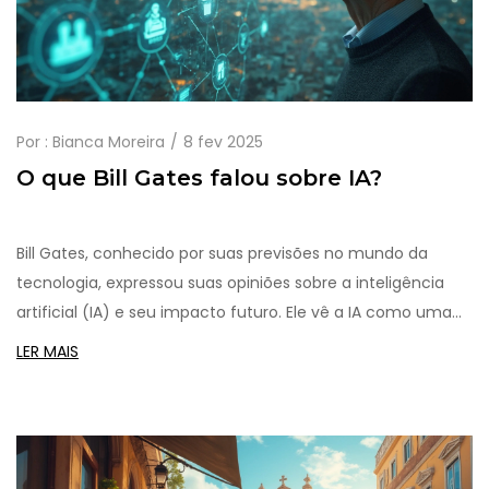
Por :
Bianca Moreira
8 fev 2025
O que Bill Gates falou sobre IA?
Bill Gates, conhecido por suas previsões no mundo da
tecnologia, expressou suas opiniões sobre a inteligência
artificial (IA) e seu impacto futuro. Ele vê a IA como uma
ferramenta poderosa que pode transformar indústrias,
LER MAIS
desde medicina até educação. No entanto, também
mencionou os desafios éticos e sociais que surgem com a
sua evolução. Gates destaca a importância de uma
regulamentação equilibrada para que a IA beneficie a