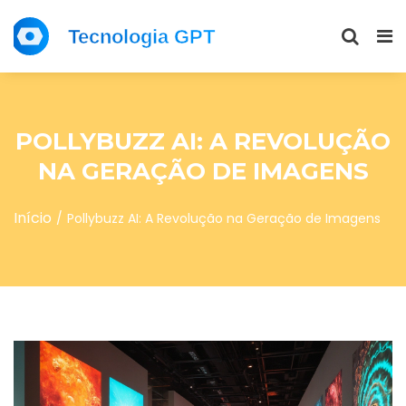
POLLYBUZZ AI: A REVOLUÇÃO
NA GERAÇÃO DE IMAGENS
Início
Pollybuzz AI: A Revolução na Geração de Imagens