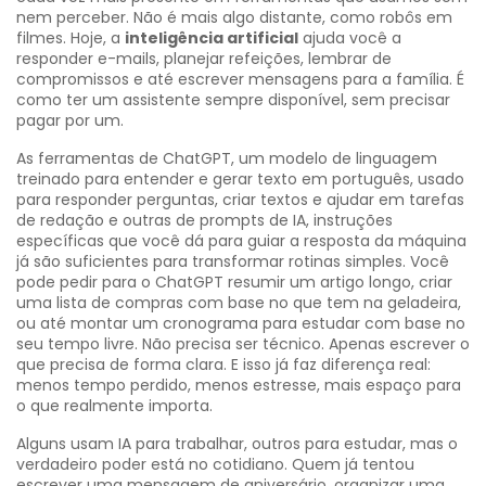
nem perceber
.
Não é mais algo distante, como robôs em
filmes. Hoje, a
inteligência artificial
ajuda você a
responder e-mails, planejar refeições, lembrar de
compromissos e até escrever mensagens para a família. É
como ter um assistente sempre disponível, sem precisar
pagar por um.
As ferramentas de
ChatGPT
,
um modelo de linguagem
treinado para entender e gerar texto em português, usado
para responder perguntas, criar textos e ajudar em tarefas
de redação
e outras de
prompts de IA
,
instruções
específicas que você dá para guiar a resposta da máquina
já são suficientes para transformar rotinas simples. Você
pode pedir para o ChatGPT resumir um artigo longo, criar
uma lista de compras com base no que tem na geladeira,
ou até montar um cronograma para estudar com base no
seu tempo livre. Não precisa ser técnico. Apenas escrever o
que precisa de forma clara. E isso já faz diferença real:
menos tempo perdido, menos estresse, mais espaço para
o que realmente importa.
Alguns usam IA para trabalhar, outros para estudar, mas o
verdadeiro poder está no cotidiano. Quem já tentou
escrever uma mensagem de aniversário, organizar uma