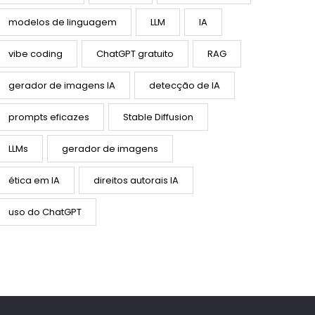
modelos de linguagem
LLM
IA
vibe coding
ChatGPT gratuito
RAG
gerador de imagens IA
detecção de IA
prompts eficazes
Stable Diffusion
LLMs
gerador de imagens
ética em IA
direitos autorais IA
uso do ChatGPT