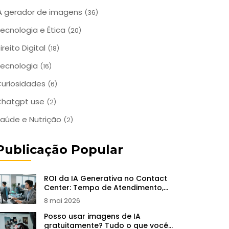
A gerador de imagens
(36)
ecnologia e Ética
(20)
ireito Digital
(18)
ecnologia
(16)
uriosidades
(6)
Chatgpt use
(2)
aúde e Nutrição
(2)
Publicação Popular
ROI da IA Generativa no Contact
Center: Tempo de Atendimento,
CSAT e FCR
8 mai 2026
Posso usar imagens de IA
gratuitamente? Tudo o que você