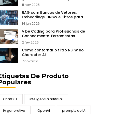
precisa saber antes de baixar
11 nov 2025
RAG com Bancos de Vetores:
Embeddings, HNSW e Filtros para
Reduzir Alucinações
14 jun 2026
Vibe Coding para Profissionais de
Conhecimento: Ferramentas
Pessoais que Economizam Horas por
2 fev 2026
Semana
Como contornar o filtro NSFW no
Character AI
7 nov 2025
Etiquetas De Produto
Populares
ChatGPT
inteligência artificial
IA generativa
OpenAI
prompts de IA