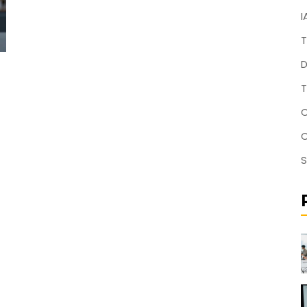
I
T
D
T
C
S