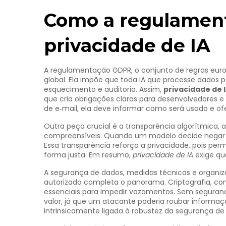
Como a regulamen
privacidade de IA
A
regulamentação GDPR
,
o conjunto de regras eur
global. Ela impõe que toda IA que processe dados pe
esquecimento e auditoria. Assim,
privacidade de 
que cria obrigações claras para desenvolvedores e 
de e‑mail, ela deve informar como será usado e of
Outra peça crucial é a
transparência algorítmica
,
a
compreensíveis
. Quando um modelo decide negar u
Essa transparência reforça a privacidade, pois per
forma justa. Em resumo,
privacidade de IA
exige que
A
segurança de dados
,
medidas técnicas e organiz
autorizado
completa o panorama. Criptografia, co
essenciais para impedir vazamentos. Sem seguran
valor, já que um atacante poderia roubar informaçõe
intrinsicamente ligada à robustez da segurança de