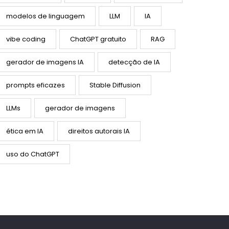
modelos de linguagem
LLM
IA
vibe coding
ChatGPT gratuito
RAG
gerador de imagens IA
detecção de IA
prompts eficazes
Stable Diffusion
LLMs
gerador de imagens
ética em IA
direitos autorais IA
uso do ChatGPT