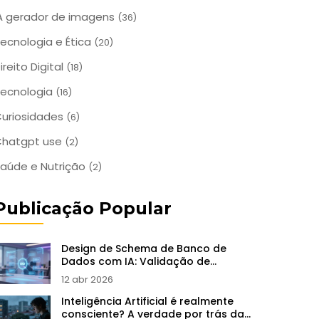
A gerador de imagens
(36)
ecnologia e Ética
(20)
ireito Digital
(18)
ecnologia
(16)
uriosidades
(6)
Chatgpt use
(2)
aúde e Nutrição
(2)
Publicação Popular
Design de Schema de Banco de
Dados com IA: Validação de
Modelos e Migrações
12 abr 2026
Inteligência Artificial é realmente
consciente? A verdade por trás da