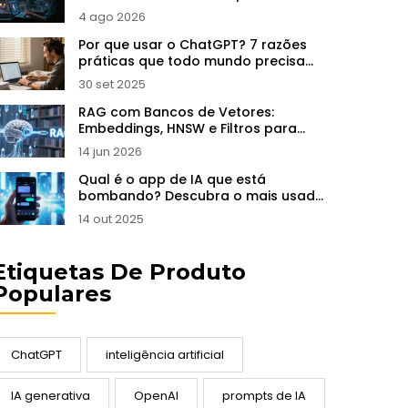
ilusão
4 ago 2026
Por que usar o ChatGPT? 7 razões
práticas que todo mundo precisa
saber
30 set 2025
RAG com Bancos de Vetores:
Embeddings, HNSW e Filtros para
Reduzir Alucinações
14 jun 2026
Qual é o app de IA que está
bombando? Descubra o mais usado
para prompts
14 out 2025
Etiquetas De Produto
Populares
ChatGPT
inteligência artificial
IA generativa
OpenAI
prompts de IA