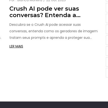
Por :
Bianca Moreira
22 out 2025
Crush AI pode ver suas
conversas? Entenda a
privacidade dos geradores
Descubra se o Crush AI pode acessar suas
de imagens
e
conversas, entenda como os geradores de imagem
.
tratam seus prompts e aprenda a proteger sua
privacidade.
LER MAIS