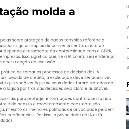
I
tação molda a
T
D
T
opeias sobre proteção de dados
tem sido referência
ssoais siga princípios de consentimento, direito ao
C
IA
depende diretamente da conformidade com o GDPR,
empresas. Isso significa que, se a IA coleta seu endereço
erecer a opção de exclusão.
S
 prática de tornar os processos de decisão das IA
m pedido de crédito, a explicação deve ser acessível.
mite que você verifique se seus dados foram tratados de
 a lógica por trás das decisões seja clara e auditável.
acionais para proteger informações contra acesso não
ntrole de acesso e monitoramento constante são
ça, mesmo as melhores políticas de privacidade perdem
s confidenciais. Por isso, a privacidade de IA está
 dados.