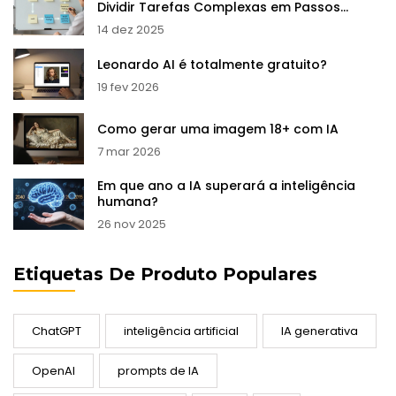
Dividir Tarefas Complexas em Passos
Confiáveis
14 dez 2025
Leonardo AI é totalmente gratuito?
19 fev 2026
Como gerar uma imagem 18+ com IA
7 mar 2026
Em que ano a IA superará a inteligência
humana?
26 nov 2025
Etiquetas De Produto Populares
ChatGPT
inteligência artificial
IA generativa
OpenAI
prompts de IA