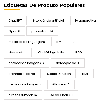
Etiquetas De Produto Populares
ChatGPT
inteligência artificial
IA generativa
OpenAI
prompts de IA
modelos de linguagem
LLM
IA
vibe coding
ChatGPT gratuito
RAG
gerador de imagens IA
detecção de IA
prompts eficazes
Stable Diffusion
LLMs
gerador de imagens
ética em IA
direitos autorais IA
uso do ChatGPT