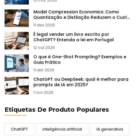
15 mar 2026
Model Compression Economics: Como
Quantização e Distilação Reduzem o Custo
de LLMs
11 dez 2025
É legal vender um livro escrito por
ChatGPT? Entenda a lei em Portugal
12 out 2025
O que é One-Shot Prompting? Exemplos e
Guia Prático
11 abr 2026
ChatGPT ou DeepSeek: qual é melhor para
prompts de IA em 2025?
1 nov 2025
Etiquetas De Produto Populares
ChatGPT
inteligência artificial
IA generativa