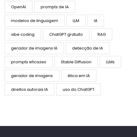
OpenAI
prompts de IA
modelos de linguagem
LLM
IA
vibe coding
ChatGPT gratuito
RAG
gerador de imagens IA
detecção de IA
prompts eficazes
Stable Diffusion
LLMs
gerador de imagens
ética em IA
direitos autorais IA
uso do ChatGPT