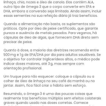
linhaça, chia, nozes e óleo de canola. Elas contêm ALA,
outro tipo de ômega‑3 que o corpo converte em EPA e
DHA, embora a conversão seja limitada. Ainda assim, incluir
essas sementes na sua refeição diária já traz benefícios.
Quando a alimentação não basta, os suplementos são
práticos. Opte por óleo de peixe certificado, que garante
pureza e ausência de metais pesados. Para veganos, há
cápsulas de óleo de algas, que fornecem DHA direto sem
precisar de peixe.
Quanto à dose, a maioria das diretrizes recomenda entre
500 mg e 1 g de EPA/DHA por dia para adultos saudáveis. Se
o objetivo for controlar triglicerídeos altos, o médico pode
indicar doses maiores, até 3 g, mas sempre com
orientação profissional.
Um truque para não esquecer: coloque a cápsula ou a
colher de óleo de linhaça no seu café da manhã ou no
jantar. Assim, fica fácil criar o hábito sem esforço.
Resumindo, o ômega‑3 é uma das poucas coisas que
realmente traz benefícios múltiplos sem efeitos colaterais
graves quando usado nas doses corretas. Comece