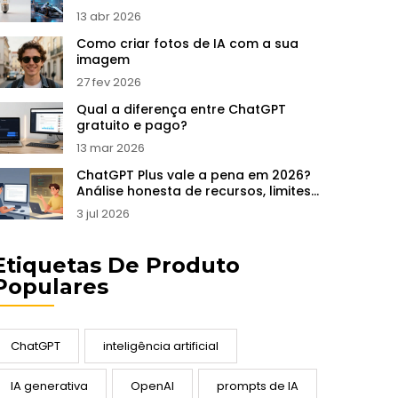
13 abr 2026
Como criar fotos de IA com a sua
imagem
27 fev 2026
Qual a diferença entre ChatGPT
gratuito e pago?
13 mar 2026
ChatGPT Plus vale a pena em 2026?
Análise honesta de recursos, limites
e preço
3 jul 2026
Etiquetas De Produto
Populares
ChatGPT
inteligência artificial
IA generativa
OpenAI
prompts de IA