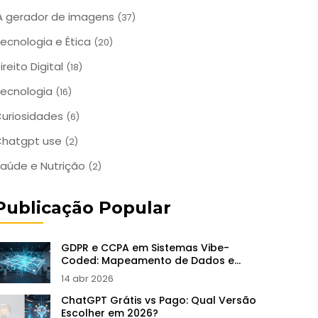
A gerador de imagens
(37)
ecnologia e Ética
(20)
ireito Digital
(18)
ecnologia
(16)
uriosidades
(6)
Chatgpt use
(2)
aúde e Nutrição
(2)
Publicação Popular
GDPR e CCPA em Sistemas Vibe-
Coded: Mapeamento de Dados e
Fluxos de Consentimento
14 abr 2026
ChatGPT Grátis vs Pago: Qual Versão
Escolher em 2026?