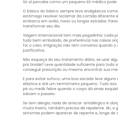
Só aí percebe como um pequeno kit médico pode s
O básico do básico: sempre leve analgésicos como 
estômago resolver reclamar da comida diferente 
embarca em avião, navio ou longas estradas. Par
transformar seu dia.
Viagem internacional tem mais pegadinha: cada p
tudo bem embalado, de preferência nas caixas origin
for o caso. Imigração não tem conversa quando 
justificativa.
Não esqueça do seu tratamento diário, se usar al
pra tiroide? Leve quantidade suficiente para toda 
conseguir prescrição ou mesmo encontrar sua med
E para evitar sufoco, uma boa sacada: leve alguns
elástica e até um termômetro pequeno. Tudo isso 
pé ou medir febre quando o corpo dá sinais esquis
salvam o passeio.
Se tem alergia, nada de arriscar: antialérgico é ob
muito inseto, também precisa de repelente. Ah, e g
sintomas podem aparecer de repente e, longe de ca