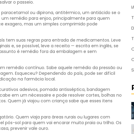
alvar o passeio.
I
paracetamol ou dipirona, antitérmico, um antiácido se o
T
e um remédio para enjoo, principalmente para quem
ece exagero, mas um simples comprimido pode
D
T
aís tem suas regras para entrada de medicamentos. Leve
ais e, se possível, leve a receita — escrita em inglês, se
C
o assunto é remédio fora da embalagem e sem
gum remédio contínuo. Sabe aquele remédio da pressão ou
S
viagem. Esqueceu? Dependendo do país, pode ser difícil
icação na farmácia local.
 curativos adesivos, pomada antisséptica, bandagem
cabe em um nécessaire e pode resolver cortes, bolhas no
itos. Quem já viajou com criança sabe que esses itens
rigatório. Quem viaja para áreas rurais ou lugares com
el pós-sol para quem vai encarar muita praia ou trilha. Os
sa, prevenir vale ouro.