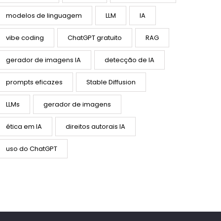
modelos de linguagem
LLM
IA
vibe coding
ChatGPT gratuito
RAG
gerador de imagens IA
detecção de IA
prompts eficazes
Stable Diffusion
LLMs
gerador de imagens
ética em IA
direitos autorais IA
uso do ChatGPT