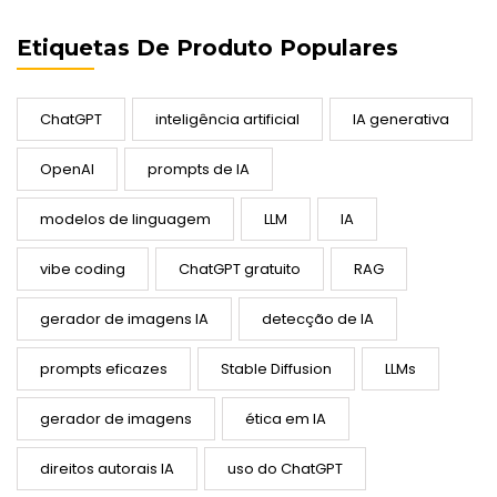
Etiquetas De Produto Populares
ChatGPT
inteligência artificial
IA generativa
OpenAI
prompts de IA
modelos de linguagem
LLM
IA
vibe coding
ChatGPT gratuito
RAG
gerador de imagens IA
detecção de IA
prompts eficazes
Stable Diffusion
LLMs
gerador de imagens
ética em IA
direitos autorais IA
uso do ChatGPT