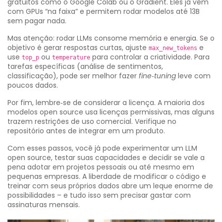
gratuitos como o Google Colab ou o Gradient. Eles já vêm
com GPUs “na faixa” e permitem rodar modelos até 13B
sem pagar nada.
Mas atenção: rodar LLMs consome memória e energia. Se o
objetivo é gerar respostas curtas, ajuste
e
max_new_tokens
use
ou
para controlar a criatividade. Para
top_p
temperature
tarefas específicas (análise de sentimentos,
classificação), pode ser melhor fazer
fine‑tuning
leve com
poucos dados.
Por fim, lembre‑se de considerar a licença. A maioria dos
modelos open source usa licenças permissivas, mas alguns
trazem restrições de uso comercial. Verifique no
repositório antes de integrar em um produto.
Com esses passos, você já pode experimentar um LLM
open source, testar suas capacidades e decidir se vale a
pena adotar em projetos pessoais ou até mesmo em
pequenas empresas. A liberdade de modificar o código e
treinar com seus próprios dados abre um leque enorme de
possibilidades – e tudo isso sem precisar gastar com
assinaturas mensais.