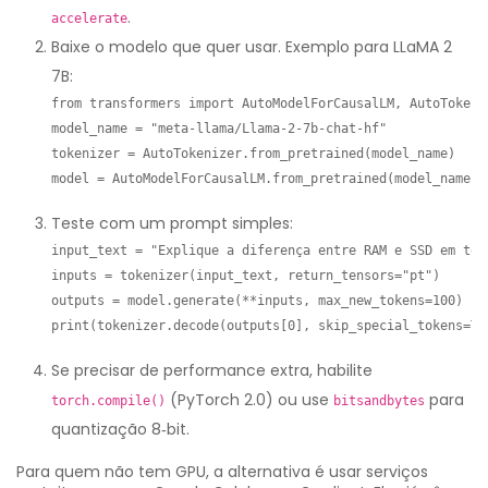
.
accelerate
Baixe o modelo que quer usar. Exemplo para LLaMA 2
7B:
from transformers import AutoModelForCausalLM, AutoTokeniz
model_name = "meta-llama/Llama-2-7b-chat-hf"

tokenizer = AutoTokenizer.from_pretrained(model_name)

model = AutoModelForCausalLM.from_pretrained(model_name, 
Teste com um prompt simples:
input_text = "Explique a diferença entre RAM e SSD em term
inputs = tokenizer(input_text, return_tensors="pt")

outputs = model.generate(**inputs, max_new_tokens=100)

print(tokenizer.decode(outputs[0], skip_special_tokens=Tr
Se precisar de performance extra, habilite
(PyTorch 2.0) ou use
para
torch.compile()
bitsandbytes
quantização 8‑bit.
Para quem não tem GPU, a alternativa é usar serviços