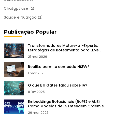
Chatgpt use
(2)
Saúde e Nutrição
(2)
Publicação Popular
Transformadores Mixture-of-Experts:
Estratégias de Roteamento para LLMs
Eficientes
21 mai 2026
Replika permite conteúdo NSFW?
1 mar 2026
O que Bill Gates falou sobre IA?
8 fev 2025
Embeddings Rotacionais (RoPE) e ALiBi:
Como Modelos de IA Entendem Ordem e
Contexto
26 mar 2026