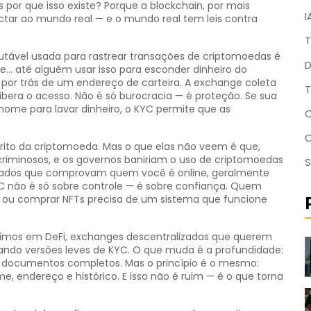
or que isso existe? Porque a blockchain, por mais
I
ctar ao mundo real — e o mundo real tem leis contra
T
mutável usada para rastrear transações de criptomoedas
é
D
e... até alguém usar isso para esconder dinheiro do
 por trás de um endereço de carteira. A exchange coleta
T
 libera o acesso. Não é só burocracia — é proteção. Se sua
nome para lavar dinheiro, o KYC permite que as
C
ito da criptomoeda. Mas o que elas não veem é que,
criminosos, e os governos baniriam o uso de criptomoedas
S
dados que comprovam quem você é online, geralmente
 não é só sobre controle — é sobre confiança. Quem
ir ou comprar NFTs precisa de um sistema que funcione
timos em DeFi, exchanges descentralizadas que querem
tando versões leves de KYC. O que muda é a profundidade:
m documentos completos. Mas o princípio é o mesmo:
endereço e histórico. E isso não é ruim — é o que torna