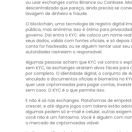
ou usar exchanges como Binance ou Coinbase. Mas p
descentralizada que pareça, ainda precisa se cone
lavagem de dinheiro e fraude.
O
blockchain
,
uma tecnologia de registro digital i
pública, mas anônima. Isso é ótimo para privacidad
governo. Daí entra o KYC: ele coloca um nome real
seus dados, valida com fontes oficiais, e só depois
conta for hackeada, ou se alguém tentar usar seu 
autoridades rastreiem o responsável.
Algumas pessoas acham que KYC vai contra o espír
sem KYC, as exchanges virariam alvos fáceis para 
por completo. O
identidade digital
,
o conjunto de 
vinculado a documentos oficiais e biometria
no KYC
quer usar criptomoedas para pagar contas, invest
sem caos. O KYC é o que permite isso.
E não é só nas exchanges. Plataformas de emprés
crescer, e até alguns jogos com tokens estão ado
algumas pedem só e-mail e celular, outras exige
você não é um fantasma. Você é alguém com nome, 
o mercado de criptomoedas viável.