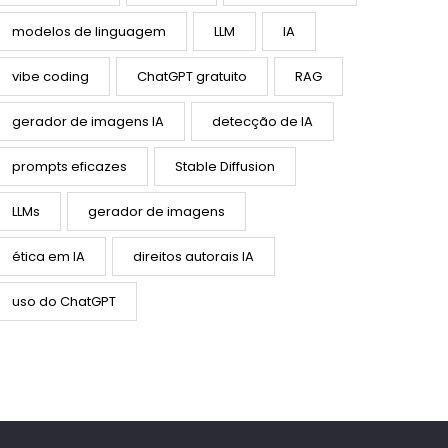
modelos de linguagem
LLM
IA
vibe coding
ChatGPT gratuito
RAG
gerador de imagens IA
detecção de IA
prompts eficazes
Stable Diffusion
LLMs
gerador de imagens
ética em IA
direitos autorais IA
uso do ChatGPT