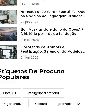
e prompts
18 ago 2025
NLP Estatístico vs NLP Neural: Por Que
os Modelos de Linguagem Grandes
Reescreveram as Regras
29 jan 2026
Elon Musk ainda é dono da OpenAI?
A história por trás da fundação
31 mar 2026
Bibliotecas de Prompts e
Reutilização: Gerenciando Modelos
para Equipes de IA
24 jan 2026
Etiquetas De Produto
Populares
ChatGPT
inteligência artificial
IA generativa
OpenAI
prompts de IA