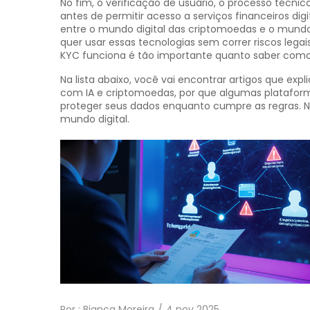
No fim, o
verificação de usuário
,
o processo técnic
antes de permitir acesso a serviços financeiros digi
entre o mundo digital das criptomoedas e o mundo 
quer usar essas tecnologias sem correr riscos leg
KYC funciona é tão importante quanto saber como 
Na lista abaixo, você vai encontrar artigos que ex
com IA e criptomoedas, por que algumas platafor
proteger seus dados enquanto cumpre as regras. N
mundo digital.
Por :
Bianca Moreira
4 nov 2025