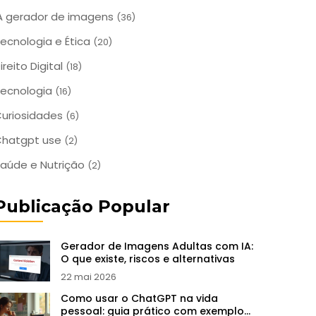
A gerador de imagens
(36)
ecnologia e Ética
(20)
ireito Digital
(18)
ecnologia
(16)
uriosidades
(6)
Chatgpt use
(2)
aúde e Nutrição
(2)
Publicação Popular
Gerador de Imagens Adultas com IA:
O que existe, riscos e alternativas
22 mai 2026
Como usar o ChatGPT na vida
pessoal: guia prático com exemplos