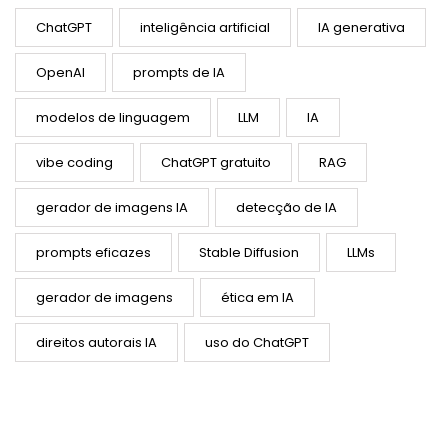
ChatGPT
inteligência artificial
IA generativa
OpenAI
prompts de IA
modelos de linguagem
LLM
IA
vibe coding
ChatGPT gratuito
RAG
gerador de imagens IA
detecção de IA
prompts eficazes
Stable Diffusion
LLMs
gerador de imagens
ética em IA
direitos autorais IA
uso do ChatGPT