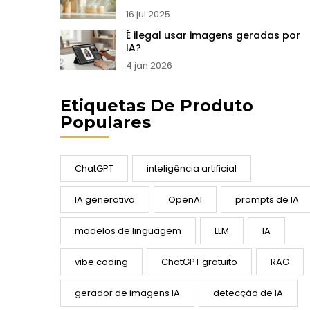
economize sem perder qualidade
16 jul 2025
É ilegal usar imagens geradas por
IA?
4 jan 2026
Etiquetas De Produto
Populares
ChatGPT
inteligência artificial
IA generativa
OpenAI
prompts de IA
modelos de linguagem
LLM
IA
vibe coding
ChatGPT gratuito
RAG
gerador de imagens IA
detecção de IA