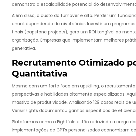
demonstra a escalabilidade potencial do desenvolvimento
Além disso, o custo do turnover é alto. Perder um funcion
anual, dependendo do nível sênior. Investir em programas
finais (capstone projects), gera um ROI tangível ao mant
organização. Empresas que implementam melhores práticas 
generativa.
Recrutamento Otimizado por
Quantitativa
Mesmo com um forte foco em upskilling, o recrutamento e
perspectivas e habilidades altamente especializadas. Aqu
massivo de produtividade. Analisando 129 casos reais de u
Verisinsights documentou ganhos específicos de eficiênci
Plataformas como a Eightfold estão reduzindo a carga dos r
Implementações de GPTs personalizados economizam cerc