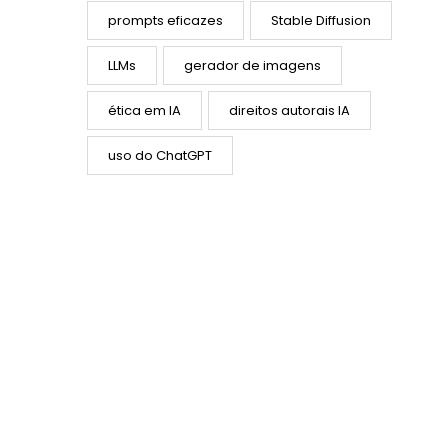
prompts eficazes
Stable Diffusion
LLMs
gerador de imagens
ética em IA
direitos autorais IA
uso do ChatGPT