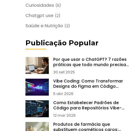
Curiosidades
(6)
Chatgpt use
(2)
Saúde e Nutrição
(2)
Publicação Popular
Por que usar o ChatGPT? 7 razões
práticas que todo mundo precisa
saber
30 set 2025
Vibe Coding: Como Transformar
Designs do Figma em Código
Funcional
5 abr 2026
Como Estabelecer Padrões de
Código para Repositórios Vibe-
Coded
12 mar 2026
Produtos de farmácia que
substituem cosméticos caros: