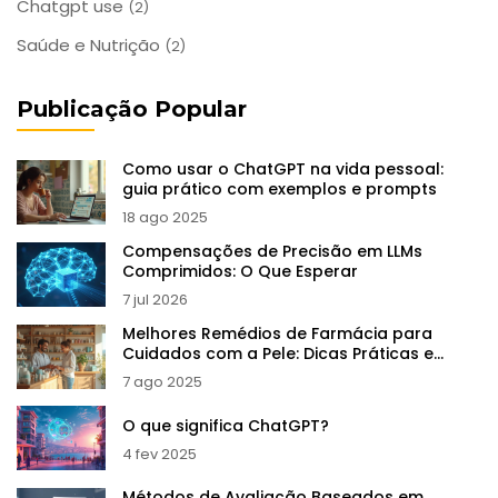
Chatgpt use
(2)
Saúde e Nutrição
(2)
Publicação Popular
Como usar o ChatGPT na vida pessoal:
guia prático com exemplos e prompts
18 ago 2025
Compensações de Precisão em LLMs
Comprimidos: O Que Esperar
7 jul 2026
Melhores Remédios de Farmácia para
Cuidados com a Pele: Dicas Práticas e
Produtos Essenciais
7 ago 2025
O que significa ChatGPT?
4 fev 2025
Métodos de Avaliação Baseados em