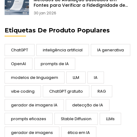
Fontes para Verificar a Fidedignidade de
LLMs
30 jan 2026
Etiquetas De Produto Populares
ChatGPT
inteligência artificial
IA generativa
OpenAI
prompts de IA
modelos de linguagem
LLM
IA
vibe coding
ChatGPT gratuito
RAG
gerador de imagens IA
detecção de IA
prompts eficazes
Stable Diffusion
LLMs
gerador de imagens
ética em IA