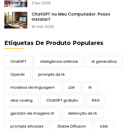
3 fev 2025
ChatGPT no Meu Computador: Posso
Instalar?
16 mar 2025
Etiquetas De Produto Populares
ChatGPT
inteligência artificial
IA generativa
OpenAI
prompts de IA
modelos de linguagem
LLM
IA
vibe coding
ChatGPT gratuito
RAG
gerador de imagens IA
detecção de IA
prompts eficazes
Stable Diffusion
LLMs