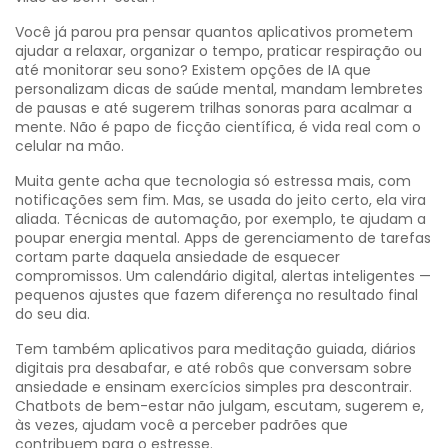
Você já parou pra pensar quantos aplicativos prometem
ajudar a relaxar, organizar o tempo, praticar respiração ou
até monitorar seu sono? Existem opções de IA que
personalizam dicas de saúde mental, mandam lembretes
de pausas e até sugerem trilhas sonoras para acalmar a
mente. Não é papo de ficção científica, é vida real com o
celular na mão.
Muita gente acha que tecnologia só estressa mais, com
notificações sem fim. Mas, se usada do jeito certo, ela vira
aliada. Técnicas de automação, por exemplo, te ajudam a
poupar energia mental. Apps de gerenciamento de tarefas
cortam parte daquela ansiedade de esquecer
compromissos. Um calendário digital, alertas inteligentes —
pequenos ajustes que fazem diferença no resultado final
do seu dia.
Tem também aplicativos para meditação guiada, diários
digitais pra desabafar, e até robôs que conversam sobre
ansiedade e ensinam exercícios simples pra descontrair.
Chatbots de bem-estar não julgam, escutam, sugerem e,
às vezes, ajudam você a perceber padrões que
contribuem para o estresse.