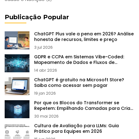
Publicação Popular
ChatGPT Plus vale a pena em 2026? Análise
honesta de recursos, limites e preço
3 jul 2026
GDPR e CCPA em Sistemas Vibe-Coded:
Mapeamento de Dados e Fluxos de
Consentimento
14 abr 2026
ChatGPT é gratuito na Microsoft Store?
Saiba como acessar sem pagar
19 jan 2026
Por que os Blocos do Transformer se
Repetem: Empilhando Camadas para Criar
Abstrações em LLMs
30 mai 2026
Cultura de Avaliação para LLMs: Guia
Prático para Equipes em 2026