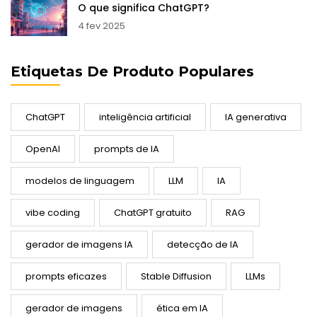
O que significa ChatGPT?
4 fev 2025
Etiquetas De Produto Populares
ChatGPT
inteligência artificial
IA generativa
OpenAI
prompts de IA
modelos de linguagem
LLM
IA
vibe coding
ChatGPT gratuito
RAG
gerador de imagens IA
detecção de IA
prompts eficazes
Stable Diffusion
LLMs
gerador de imagens
ética em IA