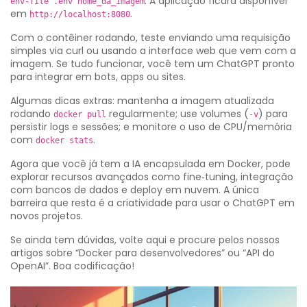
. A aplicação ficará disponível
env-file .env nome_da_imagem
em
.
http://localhost:8080
Com o contêiner rodando, teste enviando uma requisição
simples via curl ou usando a interface web que vem com a
imagem. Se tudo funcionar, você tem um ChatGPT pronto
para integrar em bots, apps ou sites.
Algumas dicas extras: mantenha a imagem atualizada
rodando
regularmente; use volumes (
) para
docker pull
-v
persistir logs e sessões; e monitore o uso de CPU/memória
com
.
docker stats
Agora que você já tem a IA encapsulada em Docker, pode
explorar recursos avançados como fine‑tuning, integração
com bancos de dados e deploy em nuvem. A única
barreira que resta é a criatividade para usar o ChatGPT em
novos projetos.
Se ainda tem dúvidas, volte aqui e procure pelos nossos
artigos sobre “Docker para desenvolvedores” ou “API do
OpenAI”. Boa codificação!