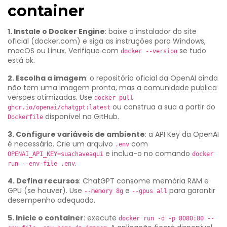
container
1. Instale o Docker Engine
: baixe o instalador do site
oficial (docker.com) e siga as instruções para Windows,
macOS ou Linux. Verifique com
se tudo
docker --version
está ok.
2. Escolha a imagem
: o repositório oficial da OpenAI ainda
não tem uma imagem pronta, mas a comunidade publica
versões otimizadas. Use
docker pull
ou construa a sua a partir do
ghcr.io/openai/chatgpt:latest
disponível no GitHub.
Dockerfile
3. Configure variáveis de ambiente
: a API Key da OpenAI
é necessária. Crie um arquivo
com
.env
e inclua-o no comando
OPENAI_API_KEY=suachaveaqui
docker
.
run --env-file .env
4. Defina recursos
: ChatGPT consome memória RAM e
GPU (se houver). Use
e
para garantir
--memory 8g
--gpus all
desempenho adequado.
5. Inicie o container
: execute
docker run -d -p 8080:80 --