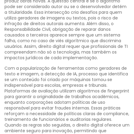
produz obras novas. A questão central é se o algoritmo
pode ser considerado autor ou se o desenvolvedor detém
a titularidade. Essa intersecção cria desafios para quem
utiliza geradores de imagens ou textos, pois o risco de
infração de direitos autorais aumenta. Além disso, o
Responsabilidade Civil
,
obrigação de reparar danos
causados a terceiros
aparece sempre que um sistema
falha, como no caso de viés algorítmico que discrimina
usuários. Assim, direito digital requer que profissionais de TI
compreendam não só a tecnologia, mas também os
impactos jurídicos de cada implementação.
Com a popularização de ferramentas como geradores de
texto e imagem, a
detecção de IA
,
processo que identifica
se um conteúdo foi criado por máquinas
tornou‑se
indispensável para escolas, empresas e tribunais.
Plataformas de avaliação utilizam algoritmos de fingerprint
para garantir a originalidade de trabalhos acadêmicos,
enquanto corporações adotam políticas de uso
responsável para evitar fraudes internas. Essas práticas
reforçam a necessidade de políticas claras de compliance,
treinamento de funcionários e auditorias regulares.
Quando as regras são seguidas, o direito digital oferece um
ambiente seguro para inovação, permitindo que