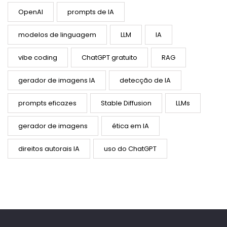
OpenAI
prompts de IA
modelos de linguagem
LLM
IA
vibe coding
ChatGPT gratuito
RAG
gerador de imagens IA
detecção de IA
prompts eficazes
Stable Diffusion
LLMs
gerador de imagens
ética em IA
direitos autorais IA
uso do ChatGPT