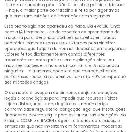
sistema financeiro global.
Não é só sobre polícia e tribunais
— hoje, a maior parte do trabalho é feito por algoritmos
que analisam milhões de transações em segundos.
Essa tecnologia não apareceu do nada. Ela evoluiu junto
com a
IA financeira
,
uso de modelos de aprendizado de
máquina para identificar padrões suspeitos em dados
bancários
. Bancos usam esses sistemas para sinalizar
operações que fogem do normal: depósitos em pequenos
valores feitos diariamente em contas diferentes,
transferências entre países sem explicação clara, ou
movimentações em horários incomuns. A IA não acusa
ninguém — ela apenas aponta o que merece olhar de
perto. E isso reduz falsos positivos em até 40% comparado
aos métodos antigos.
O
combate à lavagem de dinheiro
,
conjunto de ações
legais e tecnológicas para impedir que recursos ilícitos
sejam disfarçados como legítimos
também exige
conformidade regulatória
,
obrigação legal que instituições
financeiras devem seguir para evitar multas e sanções
. No
Brasil, o COAF e o BACEN exigem relatórios detalhados, e
empresas que não investem em ferramentas modernas
correm risco de serem punidas. Mas não é só para grandes