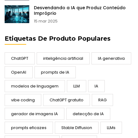
Desvendando a IA que Produz Conteúdo
Impróprio
15 mar 2025
Etiquetas De Produto Populares
ChatGPT
inteligência artificial
IA generativa
OpenAI
prompts de IA
modelos de linguagem
LLM
IA
vibe coding
ChatGPT gratuito
RAG
gerador de imagens IA
detecção de IA
prompts eficazes
Stable Diffusion
LLMs