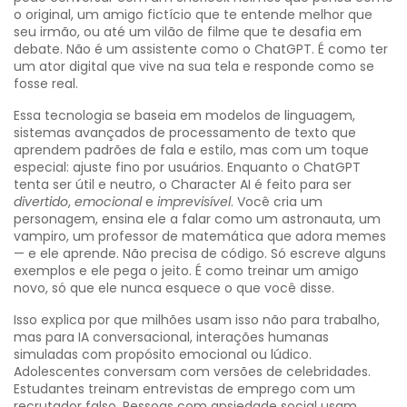
o original, um amigo fictício que te entende melhor que
seu irmão, ou até um vilão de filme que te desafia em
debate.
Não é um assistente como o ChatGPT. É como ter
um ator digital que vive na sua tela e responde como se
fosse real.
Essa tecnologia se baseia em
modelos de linguagem
,
sistemas avançados de processamento de texto que
aprendem padrões de fala e estilo
, mas com um toque
especial: ajuste fino por usuários. Enquanto o ChatGPT
tenta ser útil e neutro, o Character AI é feito para ser
divertido
,
emocional
e
imprevisível
. Você cria um
personagem, ensina ele a falar como um astronauta, um
vampiro, um professor de matemática que adora memes
— e ele aprende. Não precisa de código. Só escreve alguns
exemplos e ele pega o jeito. É como treinar um amigo
novo, só que ele nunca esquece o que você disse.
Isso explica por que milhões usam isso não para trabalho,
mas para
IA conversacional
,
interações humanas
simuladas com propósito emocional ou lúdico
.
Adolescentes conversam com versões de celebridades.
Estudantes treinam entrevistas de emprego com um
recrutador falso. Pessoas com ansiedade social usam