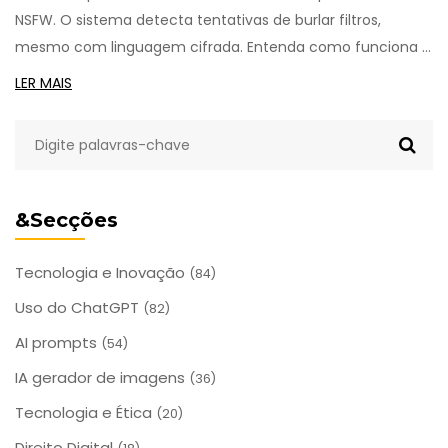
NSFW. O sistema detecta tentativas de burlar filtros,
mesmo com linguagem cifrada. Entenda como funciona o
banimento e como criar personagens intensos sem cruzar
LER MAIS
a linha.
&Secções
Tecnologia e Inovação
(84)
Uso do ChatGPT
(82)
AI prompts
(54)
IA gerador de imagens
(36)
Tecnologia e Ética
(20)
Direito Digital