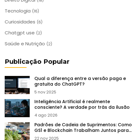
(18)
Tecnologia
(16)
Curiosidades
(6)
Chatgpt use
(2)
Saúde e Nutrição
(2)
Publicação Popular
Qual a diferença entre a versão paga e
gratuita do ChatGPT?
5 nov 2025
Inteligência Artificial é realmente
consciente? A verdade por trás da ilusão
4 ago 2026
Padrões de Cadeia de Suprimentos: Como
GS1 e Blockchain Trabalham Juntos para
Rastreabilidade
22 nov 2025