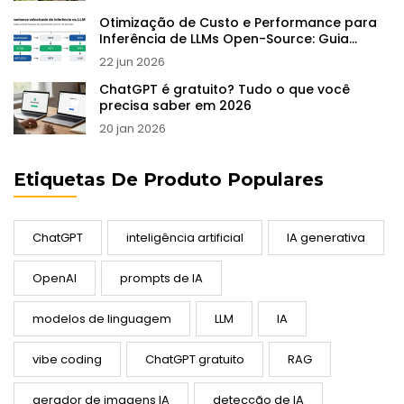
Otimização de Custo e Performance para
Inferência de LLMs Open-Source: Guia
Prático
22 jun 2026
ChatGPT é gratuito? Tudo o que você
precisa saber em 2026
20 jan 2026
Etiquetas De Produto Populares
ChatGPT
inteligência artificial
IA generativa
OpenAI
prompts de IA
modelos de linguagem
LLM
IA
vibe coding
ChatGPT gratuito
RAG
gerador de imagens IA
detecção de IA