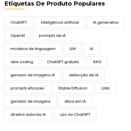
Etiquetas De Produto Populares
ChatGPT
inteligência artificial
IA generativa
OpenAI
prompts de IA
modelos de linguagem
LLM
IA
vibe coding
ChatGPT gratuito
RAG
gerador de imagens IA
detecção de IA
prompts eficazes
Stable Diffusion
LLMs
gerador de imagens
ética em IA
direitos autorais IA
uso do ChatGPT