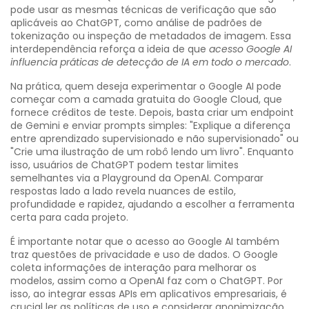
pode usar as mesmas técnicas de verificação que são
aplicáveis ao ChatGPT, como análise de padrões de
tokenização ou inspeção de metadados de imagem. Essa
interdependência reforça a ideia de que
acesso Google AI
influencia práticas de detecção de IA em todo o mercado
.
Na prática, quem deseja experimentar o Google AI pode
começar com a camada gratuita do Google Cloud, que
fornece créditos de teste. Depois, basta criar um endpoint
de Gemini e enviar prompts simples: "Explique a diferença
entre aprendizado supervisionado e não supervisionado" ou
"Crie uma ilustração de um robô lendo um livro". Enquanto
isso, usuários de ChatGPT podem testar limites
semelhantes via a Playground da OpenAI. Comparar
respostas lado a lado revela nuances de estilo,
profundidade e rapidez, ajudando a escolher a ferramenta
certa para cada projeto.
É importante notar que o acesso ao Google AI também
traz questões de privacidade e uso de dados. O Google
coleta informações de interação para melhorar os
modelos, assim como a OpenAI faz com o ChatGPT. Por
isso, ao integrar essas APIs em aplicativos empresariais, é
crucial ler as políticas de uso e considerar anonimização