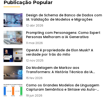
Publicação Popular
Design de Schema de Banco de Dados com
IA: Validação de Modelos e Migrações
12 abr 2026
Prompting com Personagens: Como Expert
Personas Melhoram a IA Generativa
11 mai 2026
OpenAI é propriedade de Elon Musk? A
verdade por trás do mito
12 nov 2025
Da Modelagem de Markov aos
Transformers: A História Técnica da IA
Generativa
15 fev 2026
Como os Grandes Modelos de Linguagem
Capturam Semântica e Sintaxe via Auto-
supervisão
19 jun 2026