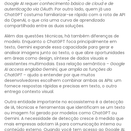
Google AI requer conhecimento básico de cloud e de
autenticação via OAuth
. Por outro lado, quem já usa
ChatGPT costuma familiarizar-se rápido com a rota de API
da OpenAI, o que cria uma curva de aprendizado
compartilhada entre as duas soluções.
Além das questões técnicas, há também diferenças de
modelo. Enquanto o ChatGPT foca principalmente em
texto, Gemini expande essa capacidade para gerar e
analisar imagens junto ao texto, o que abre oportunidades
em áreas como design, síntese de dados visuais e
assistentes multimodais. Essa relação semântica –
Google
AI access engloba Gemini, que amplia as funções do
ChatGPT
– ajuda a entender por que muitos
desenvolvedores escolhem combinar ambas as APIs: um
fornece respostas rápidas e precisas em texto, o outro
entrega contexto visual.
Outra entidade importante no ecossistema é a
detecção
de IA
,
técnicas e ferramentas que identificam se um texto
ou imagem foi gerado por modelos como ChatGPT ou
Gemini
. A necessidade de detecção cresce à medida que
mais empresas adotam IA para comunicação interna ou
conteúdo externo. Quando você tem acesso ao Google AI,