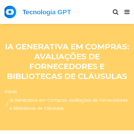
IA GENERATIVA EM COMPRAS:
AVALIAÇÕES DE
FORNECEDORES E
BIBLIOTECAS DE CLÁUSULAS
Início
IA Generativa em Compras: Avaliações de Fornecedores
e Bibliotecas de Cláusulas