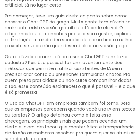
artificial, tá no lugar certo!
Pra começar, teve um guia direto ao ponto sobre como
acessar o Chat GPT de graça. Muita gente tem dúvida se
realmente existe versão gratuita e até onde ela vai. O
artigo mostrou os caminhos pra usar sem gastar, explicou
as limitações e ainda deu sacadas de como tirar o melhor
proveito se você não quer desembolsar na versão paga.
Outra dúvida comum: dá pra usar o ChatGPT sem fazer
cadastro? Pois é, o pessoal fez um levantamento dos
métodos que permitem utilizar assistentes de IA sem
precisar criar conta ou preencher formulários chatos. Pra
quem preza praticidade ou não curte compartilhar dados
à toa, esse conteúdo esclareceu o que é possível – e o que
é só promessa.
O uso do ChatGPT em empresas também foi tema. Será
que as empresas percebem quando você usa IA em textos
ou tarefas? O artigo detalhou como é feita essa
checagem, os principais sinais que podem acender um
alerta e, claro, destacou que manter ética e transparência
ainda são as melhores escolhas pra quem quer se atualizar
sem dor de cabeça.