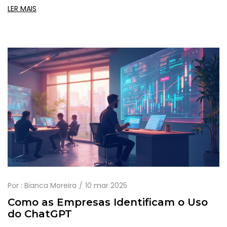
são utilizadas para gerar esse tipo de conteúdo, os perigos
LER MAIS
associados e as medidas que estão sendo tomadas para
impedir isso. Descubra como a IA é treinada e o papel da
ética nesse cenário. Entenda também o impacto e as
implicações culturais desse fenômeno.
Por :
Bianca Moreira
10 mar 2025
Como as Empresas Identificam o Uso
do ChatGPT