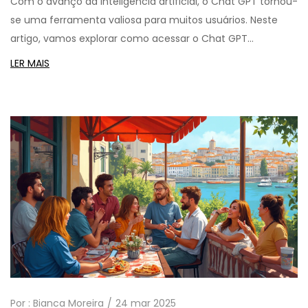
Com o avanço da inteligência artificial, o Chat GPT tornou-
se uma ferramenta valiosa para muitos usuários. Neste
artigo, vamos explorar como acessar o Chat GPT
gratuitamente, analisando suas vantagens, limitações e
LER MAIS
questões legais. Além disso, discutiremos dicas úteis para
otimizar seu uso e entender se a versão gratuita atende
suas necessidades. Descubra se esta ferramenta está
alinhada com suas expectativas tecnológicas.
Por :
Bianca Moreira
24 mar 2025