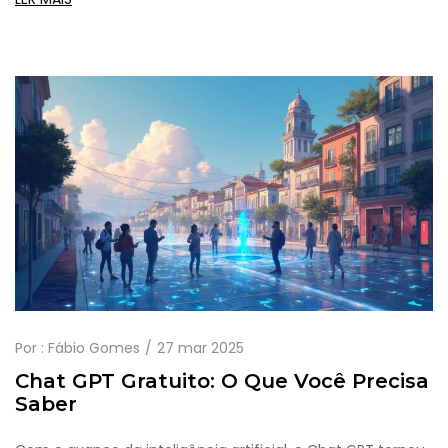
inteligência artificial expande suas capacidades. Descubra
como ele já está sendo utilizado em diferentes indústrias e
obtenha dicas sobre como tirar o máximo proveito dessa
tecnologia. Veja exemplos práticos e aprenda sobre as
atualizações mais recentes que tornam o Chat GPT uma
companhia indispensável no dia a dia.
Por :
Fábio Gomes
27 mar 2025
Chat GPT Gratuito: O Que Você Precisa
Saber