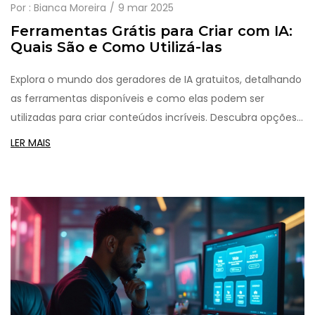
Por :
Bianca Moreira
9 mar 2025
Ferramentas Grátis para Criar com IA:
Quais São e Como Utilizá-las
Explora o mundo dos geradores de IA gratuitos, detalhando
as ferramentas disponíveis e como elas podem ser
utilizadas para criar conteúdos incríveis. Descubra opções
populares e dicas práticas para tirar o máximo proveito
LER MAIS
dessas tecnologias. Aprenda a navegar entre limitações e
potencialize as possibilidades criativas sem gastar um
centavo. Se você está curioso sobre as tendências e
capacidades do futuro das AI, este artigo é para você.