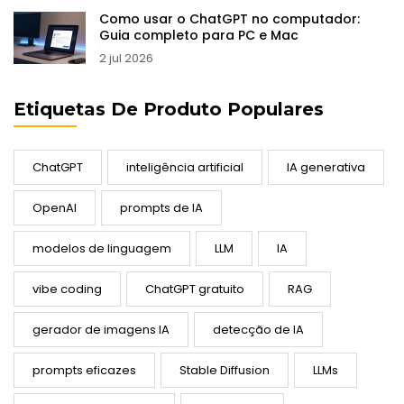
Como usar o ChatGPT no computador:
Guia completo para PC e Mac
2 jul 2026
Etiquetas De Produto Populares
ChatGPT
inteligência artificial
IA generativa
OpenAI
prompts de IA
modelos de linguagem
LLM
IA
vibe coding
ChatGPT gratuito
RAG
gerador de imagens IA
detecção de IA
prompts eficazes
Stable Diffusion
LLMs