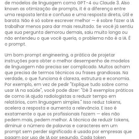
de modelos de linguagem como GPT-4 ou Claude 3
. Also
known as
otimização de prompts
, it
é a diferença entre
uma resposta lenta e confusa e uma resposta direta, útil e
barata
.
Não é só sobre escrever melhor — é sobre fazer a IA
trabalhar menos para dar mais resultado. Se você já sentiu
que sua pergunta demorou demais, saiu muito longa ou
não entendeu o que você queria, o problema não é a IA. É
o prompt.
Um bom
prompt engineering
,
a prática de projetar
instruções para obter o melhor desempenho de modelos
de linguagem
não precisa ser complicado. Muitos acham
que precisa de termos técnicos ou frases grandiosas. Na
verdade, o que funciona é clareza, estrutura e economia.
Por exemplo, em vez de pedir "Explique tudo sobre como
usar IA na saúde", você pode dizer: "Dê 3 exemplos práticos
de como IA ajuda radiologistas a reduzir tempo em
relatórios, com linguagem simples." Isso reduz tokens,
acelera a resposta e aumenta a relevância. E isso é
exatamente o que os profissionais fazem — eles não
pedem mais, pedem melhor. A técnica de
reduzir tokens
,
diminuir o número de palavras e caracteres em um
prompt sem perder significado
é usada por empresas que
pagam por uso de IA por segundo. Cada token