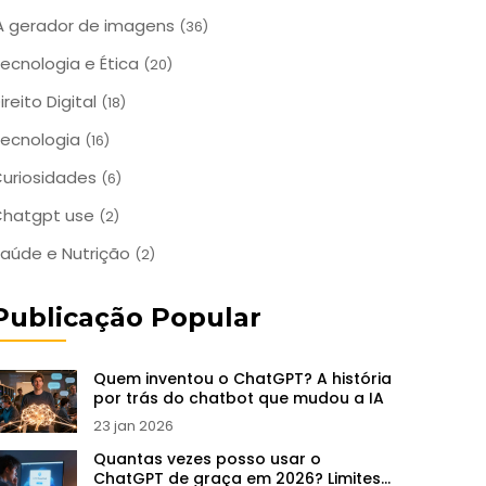
A gerador de imagens
(36)
ecnologia e Ética
(20)
ireito Digital
(18)
ecnologia
(16)
uriosidades
(6)
Chatgpt use
(2)
aúde e Nutrição
(2)
Publicação Popular
Quem inventou o ChatGPT? A história
por trás do chatbot que mudou a IA
23 jan 2026
Quantas vezes posso usar o
ChatGPT de graça em 2026? Limites