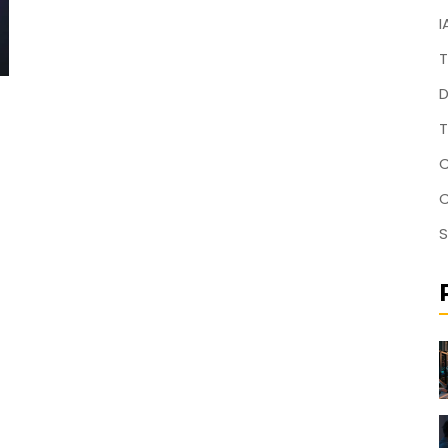
I
T
D
T
C
S