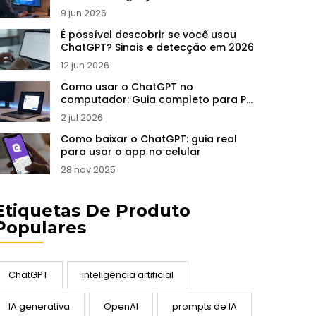
e regras
9 jun 2026
É possível descobrir se você usou
ChatGPT? Sinais e detecção em 2026
12 jun 2026
Como usar o ChatGPT no
computador: Guia completo para PC
e Mac
2 jul 2026
Como baixar o ChatGPT: guia real
para usar o app no celular
28 nov 2025
Etiquetas De Produto
Populares
ChatGPT
inteligência artificial
IA generativa
OpenAI
prompts de IA