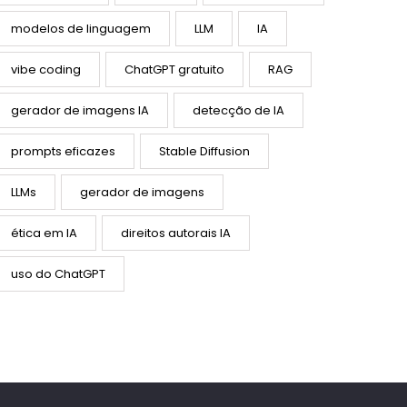
modelos de linguagem
LLM
IA
vibe coding
ChatGPT gratuito
RAG
gerador de imagens IA
detecção de IA
prompts eficazes
Stable Diffusion
LLMs
gerador de imagens
ética em IA
direitos autorais IA
uso do ChatGPT