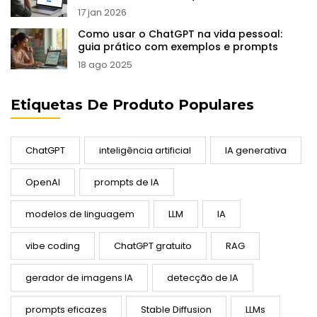
17 jan 2026
Como usar o ChatGPT na vida pessoal:
guia prático com exemplos e prompts
18 ago 2025
Etiquetas De Produto Populares
ChatGPT
inteligência artificial
IA generativa
OpenAI
prompts de IA
modelos de linguagem
LLM
IA
vibe coding
ChatGPT gratuito
RAG
gerador de imagens IA
detecção de IA
prompts eficazes
Stable Diffusion
LLMs