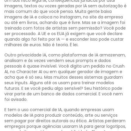
Um dos
risco legal IA
,
consequências jurídicas por usar
imagens, textos ou vozes geradas por IA sem autorização
é
mais comum do que você pensa. Muita gente baixa
imagens de IA e coloca no Instagram, no site da empresa
ou até em livros, achando que é livre. Mas se a imagem foi
treinada com fotos de artistas sem permissão? Você pode
ser processado. A UE e os EUA já exigem que você declare
quando algo foi feito por IA — e esconder isso pode custar
milhares de euros. Não é teoria. É lei.
Outro
privacidade IA
,
como plataformas de IA armazenam,
analisam e às vezes vendem seus prompts e dados
pessoais
é quase invisível. Você digita um pedido no Crush
AI, no Character AI ou em qualquer gerador de imagem e
acha que é só seu. Mas muitos desses sistemas guardam
seus inputs. Alguns até os usam para treinar modelos
futuros. E se você pediu algo sensível? Seu histórico pode
virar parte de um banco de dados comercial. E você nem
foi avisado.
E tem o
uso comercial de IA
,
quando empresas usam
modelos de IA para produzir conteúdo, arte ou serviços
sem pagar por direitos autorais ou ética
. Artistas perderam
empregos porque agências usaram IA para gerar logotipos,