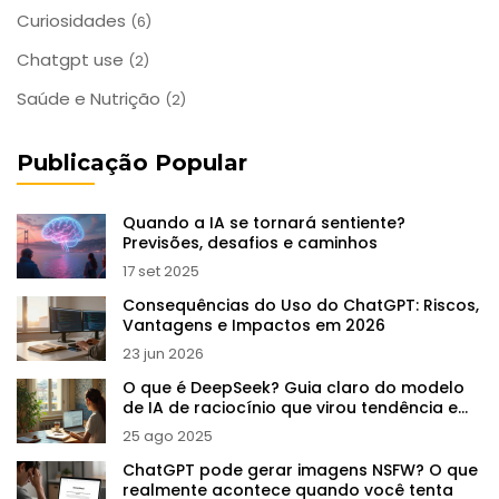
Curiosidades
(6)
Chatgpt use
(2)
Saúde e Nutrição
(2)
Publicação Popular
Quando a IA se tornará sentiente?
Previsões, desafios e caminhos
17 set 2025
Consequências do Uso do ChatGPT: Riscos,
Vantagens e Impactos em 2026
23 jun 2026
O que é DeepSeek? Guia claro do modelo
de IA de raciocínio que virou tendência em
2025
25 ago 2025
ChatGPT pode gerar imagens NSFW? O que
realmente acontece quando você tenta