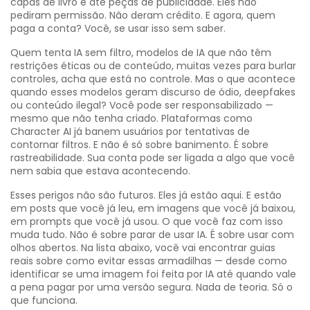
capas de livro e até peças de publicidade. Eles não
pediram permissão. Não deram crédito. E agora, quem
paga a conta? Você, se usar isso sem saber.
Quem tenta
IA sem filtro
,
modelos de IA que não têm
restrições éticas ou de conteúdo, muitas vezes para burlar
controles
, acha que está no controle. Mas o que acontece
quando esses modelos geram discurso de ódio, deepfakes
ou conteúdo ilegal? Você pode ser responsabilizado —
mesmo que não tenha criado. Plataformas como
Character AI já banem usuários por tentativas de
contornar filtros. E não é só sobre banimento. É sobre
rastreabilidade. Sua conta pode ser ligada a algo que você
nem sabia que estava acontecendo.
Esses perigos não são futuros. Eles já estão aqui. E estão
em posts que você já leu, em imagens que você já baixou,
em prompts que você já usou. O que você faz com isso
muda tudo. Não é sobre parar de usar IA. É sobre usar com
olhos abertos. Na lista abaixo, você vai encontrar guias
reais sobre como evitar essas armadilhas — desde como
identificar se uma imagem foi feita por IA até quando vale
a pena pagar por uma versão segura. Nada de teoria. Só o
que funciona.