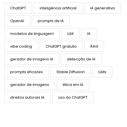
ChatGPT
inteligência artificial
IA generativa
OpenAI
prompts de IA
modelos de linguagem
LLM
IA
vibe coding
ChatGPT gratuito
RAG
gerador de imagens IA
detecção de IA
prompts eficazes
Stable Diffusion
LLMs
gerador de imagens
ética em IA
direitos autorais IA
uso do ChatGPT