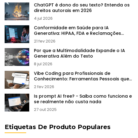
ChatGPT é dono do seu texto? Entenda os
direitos autorais em 2026
4 jul 2026
Conformidade em Saúde para IA
Generativa: HIPAA, FDA e Reclamações
Clínicas
21 fev 2026
Por que a Multimodalidade Expande o IA
Generativa Além do Texto
8 jul 2026
Vibe Coding para Profissionais de
Conhecimento: Ferramentas Pessoais que
Economizam Horas por Semana
2 fev 2026
Is prompt AI free? - Saiba como funciona e
se realmente não custa nada
27 out 2025
Etiquetas De Produto Populares