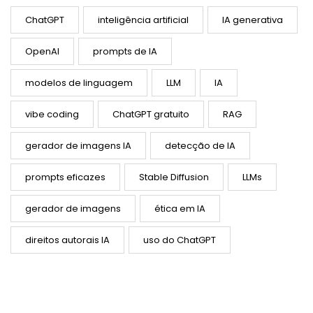
ChatGPT
inteligência artificial
IA generativa
OpenAI
prompts de IA
modelos de linguagem
LLM
IA
vibe coding
ChatGPT gratuito
RAG
gerador de imagens IA
detecção de IA
prompts eficazes
Stable Diffusion
LLMs
gerador de imagens
ética em IA
direitos autorais IA
uso do ChatGPT