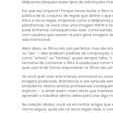
Midjourney bloqueia esses tipos de solicitações int
Por que isso importa? Porque tentar burlar o filt
política de IA
,
conjunto de regras que define o que
ética e riscos legais
. Empresas como a Midjourney p
plataformas. Se você criar uma imagem NSFW e tent
pode enfrentar consequências reais: conta banida, 
com usuários que usaram IA para gerar imagens d
sido intencional.
Além disso, os filtros não são perfeitos, mas são 
ou "sex" — eles analisam padrões de composição, c
como "artistic" ou "fantasy" quase sempre falha. 
tentativa de contornar o filtro é usada para torná-l
quer usar IA de forma responsável, os filtros são u
Se você quer criar arte intensa, emocional ou ous
imagens poderosas, dramáticas e até sensuais sem 
simbolismo. Muitos artistas profissionais consegue
explícito — e ainda assim criam obras que impressi
aprender a trabalhar dentro delas para criar algo m
Na coleção abaixo, você vai encontrar artigos que
forma segura, quais são os riscos legais reais, e