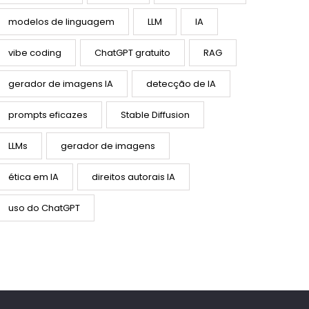
modelos de linguagem
LLM
IA
vibe coding
ChatGPT gratuito
RAG
gerador de imagens IA
detecção de IA
prompts eficazes
Stable Diffusion
LLMs
gerador de imagens
ética em IA
direitos autorais IA
uso do ChatGPT