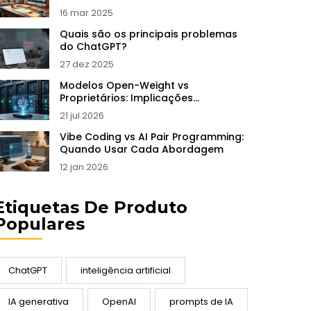
16 mar 2025
Quais são os principais problemas
do ChatGPT?
27 dez 2025
Modelos Open-Weight vs
Proprietários: Implicações
Arquiteturais para IA Generativa
21 jul 2026
Vibe Coding vs AI Pair Programming:
Quando Usar Cada Abordagem
12 jan 2026
Etiquetas De Produto
Populares
ChatGPT
inteligência artificial
IA generativa
OpenAI
prompts de IA