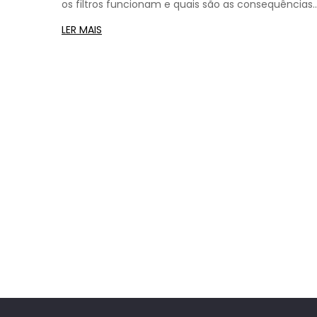
os filtros funcionam e quais são as consequências
de violar as políticas. Saiba como criar arte sensual
LER MAIS
sem ser bloqueado.