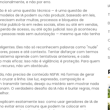
encionalmente, e não por erro.
I
ro não é só uma questão técnica — é uma questão de
T
 modelos de IA podem ou não produzir, baseado em leis,
recisam evitar multas, processos e bloqueios de
D
ar publicá-la em redes sociais, sites ou até em vendas,
perda de acesso, ou até ação judicial. Isso já aconteceu
T
e pessoas reais sem autorização — mesmo que não tenha
C
inteligentes. Eles não só reconhecem palavras como "nude"
ores, poses e até contexto. Tentar disfarçar com termos
O sistema aprende com tentativas anteriores, e cada
S
o mais eficaz. Isso não é vigilância; é proteção. Para quem
m recurso, não um obstáculo.
ada, não precisa de conteúdo NSFW. Há formas de gerar
cruzar a linha. Use luz, expressão, composição e
m transmitir tensão, desejo ou mistério sem mostrar nada
onam. O verdadeiro desafio da IA não é burlar regras, mas
elhor.
 explicam exatamente isso: como usar geradores de IA de
 como evitar erros comuns que podem te colocar em