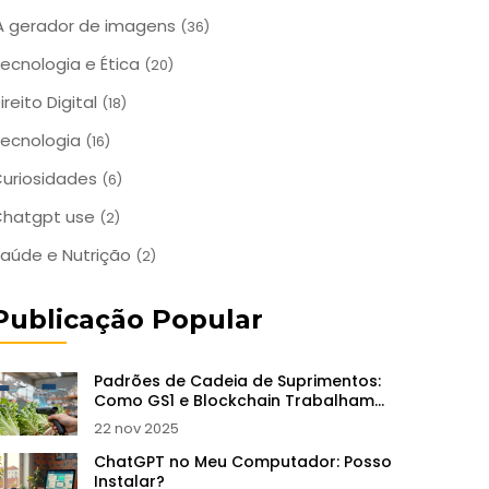
A gerador de imagens
(36)
ecnologia e Ética
(20)
ireito Digital
(18)
ecnologia
(16)
uriosidades
(6)
Chatgpt use
(2)
aúde e Nutrição
(2)
Publicação Popular
Padrões de Cadeia de Suprimentos:
Como GS1 e Blockchain Trabalham
Juntos para Rastreabilidade
22 nov 2025
ChatGPT no Meu Computador: Posso
Instalar?