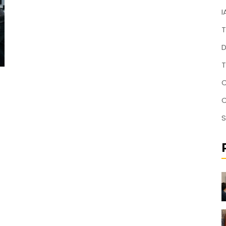
I
T
D
T
C
S