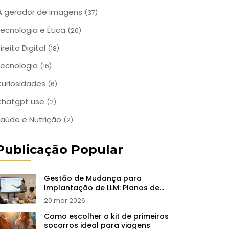
A gerador de imagens
(37)
ecnologia e Ética
(20)
ireito Digital
(18)
ecnologia
(16)
uriosidades
(6)
Chatgpt use
(2)
aúde e Nutrição
(2)
Publicação Popular
Gestão de Mudança para
Implantação de LLM: Planos de
Treinamento e Adoção
20 mar 2026
Como escolher o kit de primeiros
socorros ideal para viagens