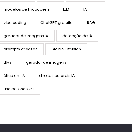
modelos de linguagem
LLM
IA
vibe coding
ChatGPT gratuito
RAG
gerador de imagens IA
detecção de IA
prompts eficazes
Stable Diffusion
LLMs
gerador de imagens
ética em IA
direitos autorais IA
uso do ChatGPT