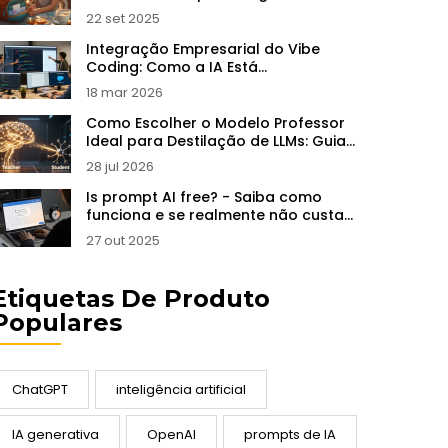
22 set 2025
Integração Empresarial do Vibe
Coding: Como a IA Está
Transformando as Ferramentas de
18 mar 2026
Desenvolvimento
Como Escolher o Modelo Professor
Ideal para Destilação de LLMs: Guia
Prático
28 jul 2026
Is prompt AI free? - Saiba como
funciona e se realmente não custa
nada
27 out 2025
Etiquetas De Produto
Populares
ChatGPT
inteligência artificial
IA generativa
OpenAI
prompts de IA