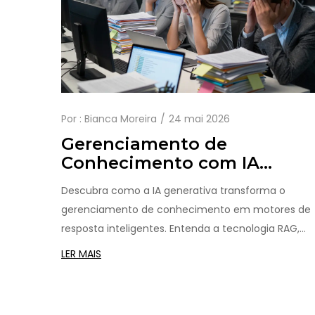
Por :
Bianca Moreira
24 mai 2026
Gerenciamento de
Conhecimento com IA
Generativa: Motores de
Descubra como a IA generativa transforma o
Resposta para Documentos
gerenciamento de conhecimento em motores de
Empresariais
resposta inteligentes. Entenda a tecnologia RAG,
benefícios reais, desafios de implementação e
LER MAIS
como escolher a melhor ferramenta para sua
empresa.