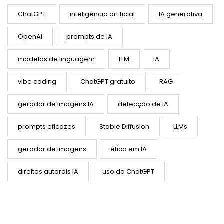
ChatGPT
inteligência artificial
IA generativa
OpenAI
prompts de IA
modelos de linguagem
LLM
IA
vibe coding
ChatGPT gratuito
RAG
gerador de imagens IA
detecção de IA
prompts eficazes
Stable Diffusion
LLMs
gerador de imagens
ética em IA
direitos autorais IA
uso do ChatGPT