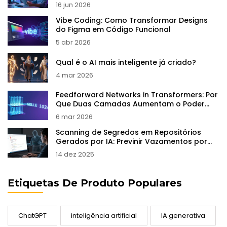
Sociais
16 jun 2026
Vibe Coding: Como Transformar Designs
do Figma em Código Funcional
5 abr 2026
Qual é o AI mais inteligente já criado?
4 mar 2026
Feedforward Networks in Transformers: Por
Que Duas Camadas Aumentam o Poder
dos Modelos de Linguagem
6 mar 2026
Scanning de Segredos em Repositórios
Gerados por IA: Previnir Vazamentos por
Padrão
14 dez 2025
Etiquetas De Produto Populares
ChatGPT
inteligência artificial
IA generativa