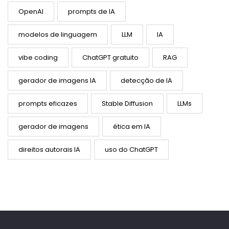
OpenAI
prompts de IA
modelos de linguagem
LLM
IA
vibe coding
ChatGPT gratuito
RAG
gerador de imagens IA
detecção de IA
prompts eficazes
Stable Diffusion
LLMs
gerador de imagens
ética em IA
direitos autorais IA
uso do ChatGPT