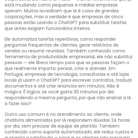
está mudando como pequenas e médias empresas
operam.
Muitos acreditam que IA é coisa de grandes
corporações, mas a verdade é que empresas de cinco
pessoas estão usando o ChatGPT para substituir tarefas
que antes exigiam funcionários inteiros.
Ele
automatiza tarefas repetitivas
,
como responder
perguntas frequentes de clientes, gerar relatórios de
vendas ou resumir reuniões
. Também conhecido como
ferramenta de produtividade empresarial
, ele não substitui
pessoas — ele libera tempo para que as pessoas façam o
que realmente importa: pensar, criar e atender.
Em
Portugal, empresas de tecnologia, consultorias e até lojas
locais já usam o ChatGPT para escrever contratos, traduzir
documentos e até criar anúncios em minutos. Não é
mágica. É lógica: se você gasta 30 minutos por dia
respondendo a mesma pergunta, por que não ensinar a IA
a fazer isso?
Outro uso comum é no
atendimento ao cliente
,
onde
chatbots alimentados por IA respondem dúvidas 24 horas
por dia, sem precisar de equipe de plantão
. Também
conhecido como
suporte automatizado
, ele reduz custos e
aumenta a satisfação — porque os clientes não precisam