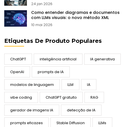
24 jan 2026
Como entender diagramas e documentos
com LLMs visuais: o novo método XML
10 mai 2026
Etiquetas De Produto Populares
ChatGPT
inteligência artificial
IA generativa
OpenAI
prompts de IA
modelos de linguagem
LLM
IA
vibe coding
ChatGPT gratuito
RAG
gerador de imagens IA
detecção de IA
prompts eficazes
Stable Diffusion
LLMs