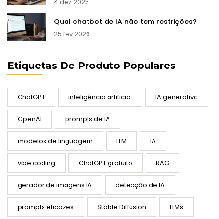
4 dez 2025
Qual chatbot de IA não tem restrições?
25 fev 2026
Etiquetas De Produto Populares
ChatGPT
inteligência artificial
IA generativa
OpenAI
prompts de IA
modelos de linguagem
LLM
IA
vibe coding
ChatGPT gratuito
RAG
gerador de imagens IA
detecção de IA
prompts eficazes
Stable Diffusion
LLMs