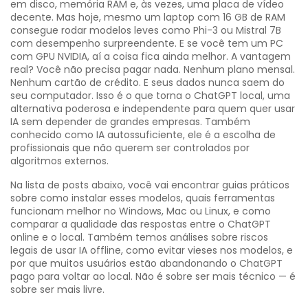
em disco, memória RAM e, às vezes, uma placa de vídeo
decente. Mas hoje, mesmo um laptop com 16 GB de RAM
consegue rodar modelos leves como Phi-3 ou Mistral 7B
com desempenho surpreendente. E se você tem um PC
com GPU NVIDIA, aí a coisa fica ainda melhor. A vantagem
real? Você não precisa pagar nada. Nenhum plano mensal.
Nenhum cartão de crédito. E seus dados nunca saem do
seu computador. Isso é o que torna o
ChatGPT local
,
uma
alternativa poderosa e independente para quem quer usar
IA sem depender de grandes empresas
. Também
conhecido como
IA autossuficiente
, ele é a escolha de
profissionais que não querem ser controlados por
algoritmos externos.
Na lista de posts abaixo, você vai encontrar guias práticos
sobre como instalar esses modelos, quais ferramentas
funcionam melhor no Windows, Mac ou Linux, e como
comparar a qualidade das respostas entre o ChatGPT
online e o local. Também temos análises sobre riscos
legais de usar IA offline, como evitar vieses nos modelos, e
por que muitos usuários estão abandonando o ChatGPT
pago para voltar ao local. Não é sobre ser mais técnico — é
sobre ser mais livre.