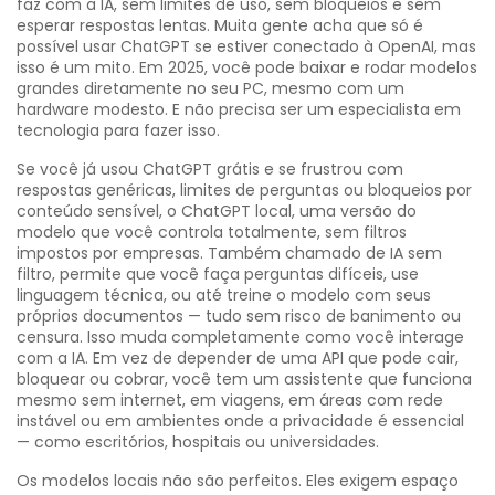
faz com a IA, sem limites de uso, sem bloqueios e sem
esperar respostas lentas.
Muita gente acha que só é
possível usar ChatGPT se estiver conectado à OpenAI, mas
isso é um mito. Em 2025, você pode baixar e rodar modelos
grandes diretamente no seu PC, mesmo com um
hardware modesto. E não precisa ser um especialista em
tecnologia para fazer isso.
Se você já usou ChatGPT grátis e se frustrou com
respostas genéricas, limites de perguntas ou bloqueios por
conteúdo sensível, o
ChatGPT local
,
uma versão do
modelo que você controla totalmente, sem filtros
impostos por empresas
. Também chamado de
IA sem
filtro
, permite que você faça perguntas difíceis, use
linguagem técnica, ou até treine o modelo com seus
próprios documentos — tudo sem risco de banimento ou
censura.
Isso muda completamente como você interage
com a IA. Em vez de depender de uma API que pode cair,
bloquear ou cobrar, você tem um assistente que funciona
mesmo sem internet, em viagens, em áreas com rede
instável ou em ambientes onde a privacidade é essencial
— como escritórios, hospitais ou universidades.
Os modelos locais não são perfeitos. Eles exigem espaço