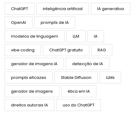
ChatGPT
inteligência artificial
IA generativa
OpenAI
prompts de IA
modelos de linguagem
LLM
IA
vibe coding
ChatGPT gratuito
RAG
gerador de imagens IA
detecção de IA
prompts eficazes
Stable Diffusion
LLMs
gerador de imagens
ética em IA
direitos autorais IA
uso do ChatGPT