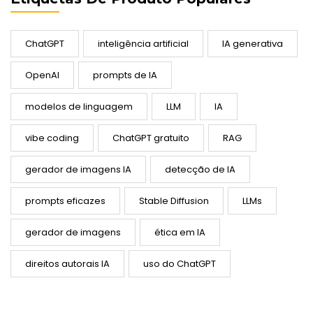
ChatGPT
inteligência artificial
IA generativa
OpenAI
prompts de IA
modelos de linguagem
LLM
IA
vibe coding
ChatGPT gratuito
RAG
gerador de imagens IA
detecção de IA
prompts eficazes
Stable Diffusion
LLMs
gerador de imagens
ética em IA
direitos autorais IA
uso do ChatGPT