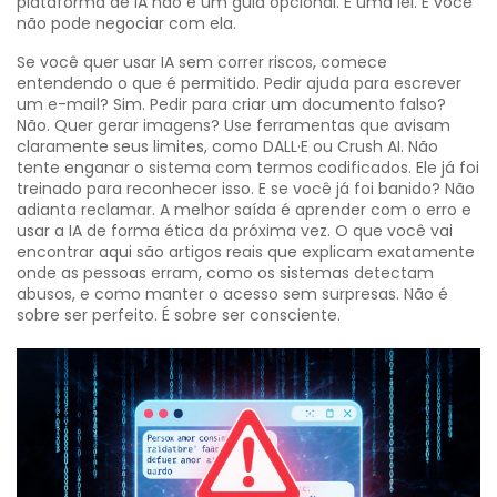
plataforma de IA
não é um guia opcional. É uma lei. E você
não pode negociar com ela.
Se você quer usar IA sem correr riscos, comece
entendendo o que é permitido. Pedir ajuda para escrever
um e-mail? Sim. Pedir para criar um documento falso?
Não. Quer gerar imagens? Use ferramentas que avisam
claramente seus limites, como DALL·E ou Crush AI. Não
tente enganar o sistema com termos codificados. Ele já foi
treinado para reconhecer isso. E se você já foi banido? Não
adianta reclamar. A melhor saída é aprender com o erro e
usar a IA de forma ética da próxima vez. O que você vai
encontrar aqui são artigos reais que explicam exatamente
onde as pessoas erram, como os sistemas detectam
abusos, e como manter o acesso sem surpresas. Não é
sobre ser perfeito. É sobre ser consciente.