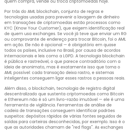
quem compra, vende ou troca criptomoedas hoje.
Por trás do
AML blockchain
,
conjunto de regras e
tecnologias usadas para prevenir a lavagem de dinheiro
em transações de criptomoedas
estão processos como
KYC (Know Your Customer), que exigem identificação real
de quem usa exchanges. Se você já teve que enviar um RG
ou comprovante de endereço para trocar Bitcoin, foi o AML
em ação. Ele não é opcional — é obrigatório em quase
todos os países, inclusive no Brasil, por causa de acordos
internacionais e leis como a LGPD. A tecnologia blockchain
é pública e rastreável, o que parece contraditório com a
ideia de anonimato, mas é exatamente isso que torna o
AML possível: cada transação deixa rastro, e sistemas
inteligentes conseguem ligar esses rastros a pessoas reais.
Além disso, o
blockchain
,
tecnologia de registro digital
descentralizado que sustenta criptomoedas como Bitcoin
e Ethereum
não é só um livro-razão imutável — ele é uma
ferramenta de vigilância. Ferramentas de análise de
cadeia de transações conseguem identificar padrões
suspeitos: depósitos rápidos de várias fontes seguidos de
saídas para carteiras desconhecidas, por exemplo. Isso é o
que as autoridades chamam de "red flags". As exchanges