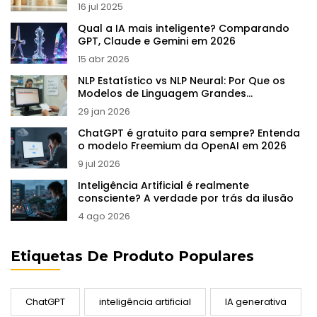
qualidade
16 jul 2025
Qual a IA mais inteligente? Comparando
GPT, Claude e Gemini em 2026
15 abr 2026
NLP Estatístico vs NLP Neural: Por Que os
Modelos de Linguagem Grandes
Reescreveram as Regras
29 jan 2026
ChatGPT é gratuito para sempre? Entenda
o modelo Freemium da OpenAI em 2026
9 jul 2026
Inteligência Artificial é realmente
consciente? A verdade por trás da ilusão
4 ago 2026
Etiquetas De Produto Populares
ChatGPT
inteligência artificial
IA generativa