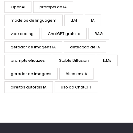
OpenAI
prompts de IA
modelos de linguagem
LLM
IA
vibe coding
ChatGPT gratuito
RAG
gerador de imagens IA
detecção de IA
prompts eficazes
Stable Diffusion
LLMs
gerador de imagens
ética em IA
direitos autorais IA
uso do ChatGPT