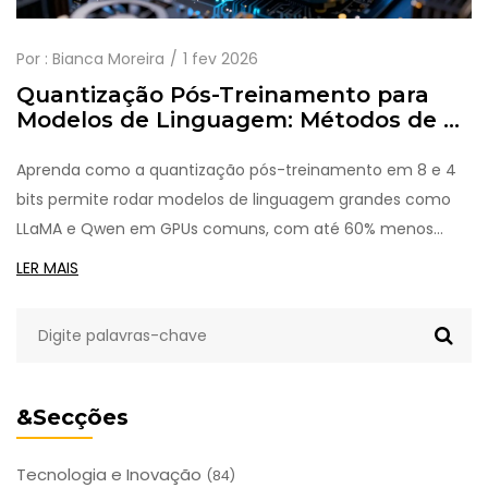
Por :
Bianca Moreira
1 fev 2026
Quantização Pós-Treinamento para
Modelos de Linguagem: Métodos de 8
e 4 Bits
Aprenda como a quantização pós-treinamento em 8 e 4
bits permite rodar modelos de linguagem grandes como
LLaMA e Qwen em GPUs comuns, com até 60% menos
custo e sem perder precisão. Técnicas como
LER MAIS
SmoothQuant, AWQ e GPTQ explicadas de forma prática.
&Secções
Tecnologia e Inovação
(84)