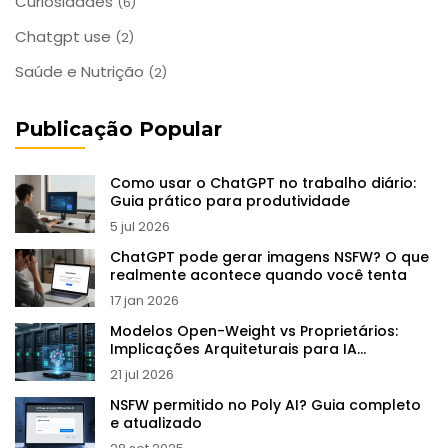
Curiosidades
(6)
Chatgpt use
(2)
Saúde e Nutrição
(2)
Publicação Popular
Como usar o ChatGPT no trabalho diário:
Guia prático para produtividade
5 jul 2026
ChatGPT pode gerar imagens NSFW? O que
realmente acontece quando você tenta
17 jan 2026
Modelos Open-Weight vs Proprietários:
Implicações Arquiteturais para IA
Generativa
21 jul 2026
NSFW permitido no Poly AI? Guia completo
e atualizado