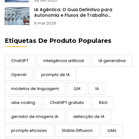
28 set 2025
IA Agêntica: O Guia Definitivo para
Autonomia e Fluxos de Trabalho
Complexos em 2026
6 mai 2026
Etiquetas De Produto Populares
ChatGPT
inteligência artificial
IA generativa
OpenAI
prompts de IA
modelos de linguagem
LLM
IA
vibe coding
ChatGPT gratuito
RAG
gerador de imagens IA
detecção de IA
prompts eficazes
Stable Diffusion
LLMs