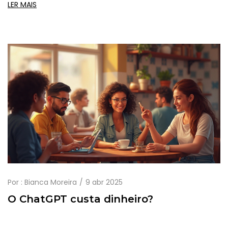
criar narrativas longas, os bastidores das plataformas de
LER MAIS
produção de conteúdo e dicas práticas para extrair o
melhor da combinação entre criatividade humana e IA.
Aprenda o que funciona, o que ainda é limitado, e como
transformar textos gerados por máquinas em publicações
envolventes. Prepare-se para se surpreender com dados
reais e experiências atuais sobre o uso de IA no universo
editorial.
Por :
Bianca Moreira
9 abr 2025
O ChatGPT custa dinheiro?