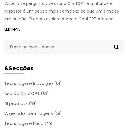
Você já se perguntou se usar o ChatGPT é gratuito? A
resposta é um pouco mais complexa do que um simples
sim ou não. O artigo explora como o ChatGPT oferece
diferentes opções para usuários, desde versões gratuitas
LER MAIS
até planos pagos, e destaca dicas úteis para aproveitar ao
máximo a ferramenta sem gastar um centavo. Descubra
como essa inteligência artificial pode se ajustar às suas
necessidades e ao seu orçamento.
&Secções
Tecnologia e Inovação
(84)
Uso do ChatGPT
(83)
AI prompts
(54)
IA gerador de imagens
(36)
Tecnologia e Ética
(20)