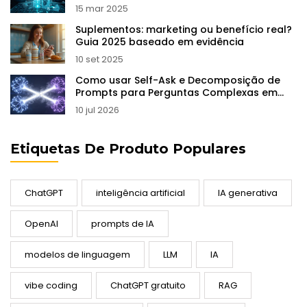
15 mar 2025
Suplementos: marketing ou benefício real?
Guia 2025 baseado em evidência
10 set 2025
Como usar Self-Ask e Decomposição de
Prompts para Perguntas Complexas em
LLMs
10 jul 2026
Etiquetas De Produto Populares
ChatGPT
inteligência artificial
IA generativa
OpenAI
prompts de IA
modelos de linguagem
LLM
IA
vibe coding
ChatGPT gratuito
RAG