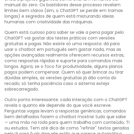
manual do zero. Os bastidores desse processo revelam
limites bem claros (sim, o ChatGPT se perde em tramas
longas) e segredos de quem está misturando ideias
humanas com criatividade das máquinas.
Quem está curioso para saber se vale a pena pagar pelo
ChatGPT vai gostar dos testes práticos com versões
gratuitas e pagas. Não existe só uma resposta: dá para
usar o chatbot em português sem gastar nada, mas as
opções avançadas realmente oferecem recursos extras,
como respostas rápidas e suporte para comandos mais
longos. Agora, se o foco for produtividade, alguns planos
pagos podem compensar. Quem só quer brincar ou tirar
dúvidas simples, as versões gratuitas já dão conta do
recado; só tenha paciência caso o sistema esteja
sobrecarregado.
Outro ponto interessante: cada interação com o ChatGPT
revela o quanto ele depende do que você escreve.
Perguntas vagas levam a respostas genéricas; comandos
bem detalhados fazem o chatbot mostrar tudo que sabe
— uma mão na roda para quem trabalha com conteúdo, TI
ou estudos. Tem até dica de como "refinar" textos gerados
pela IA para fugir daquele estilo que parece automático