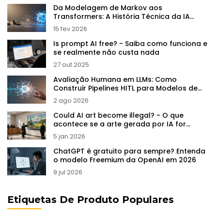
Da Modelagem de Markov aos
Transformers: A História Técnica da IA
Generativa
15 fev 2026
Is prompt AI free? - Saiba como funciona e
se realmente não custa nada
27 out 2025
Avaliação Humana em LLMs: Como
Construir Pipelines HITL para Modelos de
Linguagem
2 ago 2026
Could AI art become illegal? - O que
acontece se a arte gerada por IA for
proibida?
5 jan 2026
ChatGPT é gratuito para sempre? Entenda
o modelo Freemium da OpenAI em 2026
9 jul 2026
Etiquetas De Produto Populares