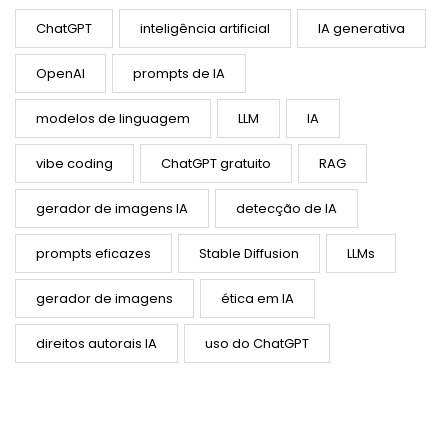
ChatGPT
inteligência artificial
IA generativa
OpenAI
prompts de IA
modelos de linguagem
LLM
IA
vibe coding
ChatGPT gratuito
RAG
gerador de imagens IA
detecção de IA
prompts eficazes
Stable Diffusion
LLMs
gerador de imagens
ética em IA
direitos autorais IA
uso do ChatGPT