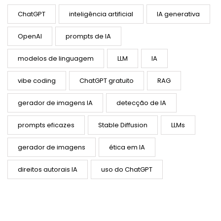
ChatGPT
inteligência artificial
IA generativa
OpenAI
prompts de IA
modelos de linguagem
LLM
IA
vibe coding
ChatGPT gratuito
RAG
gerador de imagens IA
detecção de IA
prompts eficazes
Stable Diffusion
LLMs
gerador de imagens
ética em IA
direitos autorais IA
uso do ChatGPT